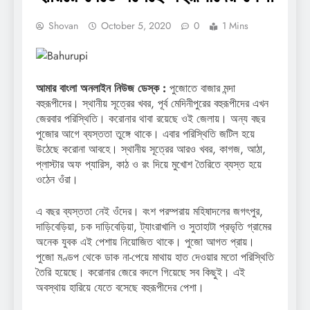
Shovan
October 5, 2020
0
1 Mins
আমার বাংলা অনলাইন নিউজ ডেস্ক :
পুজোতে বাজার মন্দা
বহুরূপীদের। স্থানীয় সূত্রের খবর, পূর্ব মেদিনীপুরের বহুরূপীদের এখন
জেরবার পরিস্থিতি। করোনার থাবা রয়েছে ওই জেলায়। অন্য বছর
পুজোর আগে ব্যস্ততা তুঙ্গে থাকে। এবার পরিস্থিতি জটিল হয়ে
উঠেছে করোনা আবহে। স্থানীয় সূত্রের আরও খবর, কাগজ, আঠা,
প্লাস্টার অফ প্যারিস, কাঠ ও রং দিয়ে মুখোশ তৈরিতে ব্যস্ত হয়ে
ওঠেন ওঁরা।
এ বছর ব্যস্ততা নেই ওঁদের। বংশ পরম্পরায় মহিষাদলের জগৎপুর,
দাড়িবেড়িয়া, চক দাড়িবেড়িয়া, ট্যাংরাখালি ও সুতাহাটা প্রভৃতি গ্রামের
অনেক যুবক এই পেশায় নিয়োজিত থাকে। পুজো আগত প্রায়।
পুজো মণ্ডপ থেকে ডাক না-পেয়ে মাথায় হাত দেওয়ার মতো পরিস্থিতি
তৈরি হয়েছে। করোনার জেরে বদলে গিয়েছে সব কিছুই। এই
অবস্থায় হারিয়ে যেতে বসেছে বহুরূপীদের পেশা।