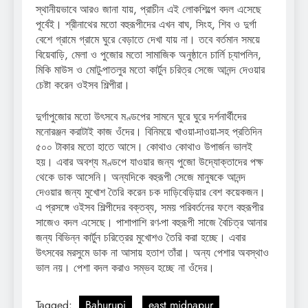
স্থানীয়ভাবে আরও জানা যায়, প্রাচীন এই লোকশিল্পে বদল এসেছে
পূর্বেই। শ্রীনাথের মতো বহুরূপীদের এখন বাঘ, সিংহ, শিব ও দুর্গা
বেশে গ্রামে গ্রামে ঘুরে বেড়াতে দেখা যায় না। তবে বর্তমান সময়ে
বিয়েবাড়ি, মেলা ও পুজোর মতো সামাজিক অনুষ্ঠানে চার্লি চ্যাপলিন,
মিকি মাউস ও মোটু-পাতলুর মতো কার্টুন চরিত্র সেজে আনন্দ দেওয়ার
চেষ্টা করেন ওইসব শিল্পীরা।
দুর্গাপুজোর মতো উৎসবে মণ্ডপের সামনে ঘুরে ঘুরে দর্শনার্থীদের
মনোরঞ্জন করাটাই কাজ ওঁদের। বিনিময়ে খাওয়া-দাওয়া-সহ প্রতিদিন
৫০০ টাকার মতো হাতে আসে। কোথাও কোথাও উপার্জন ভালই
হয়। এবার অবশ্য মণ্ডপে যাওয়ার জন্য পুজো উদ্যোক্তাদের পক্ষ
থেকে ডাক আসেনি। অন্যদিকে বহুরূপী সেজে মানুষকে আনন্দ
দেওয়ার জন্য মুখোশ তৈরি করেন চক দাড়িবেড়িয়ার বেশ কয়েকজন।
এ প্রসঙ্গে ওইসব শিল্পীদের বক্তব্য, সময় পরিবর্তনের ফলে বহুরূপীর
সাজেও বদল এসেছে। পাশাপাশি রণ-পা বহুরূপী সাজে বৈচিত্র আনার
জন্য বিভিন্ন কার্টুন চরিত্রের মুখোশও তৈরি করা হচ্ছে। এবার
উৎসবের মরসুমে ডাক না আসায় হতাশ তাঁরা। অন্য পেশার অবস্থাও
ভাল নয়। পেশা বদল করাও সম্ভব হচ্ছে না ওঁদের।
Tagged:
Bahurupi
east midnapur