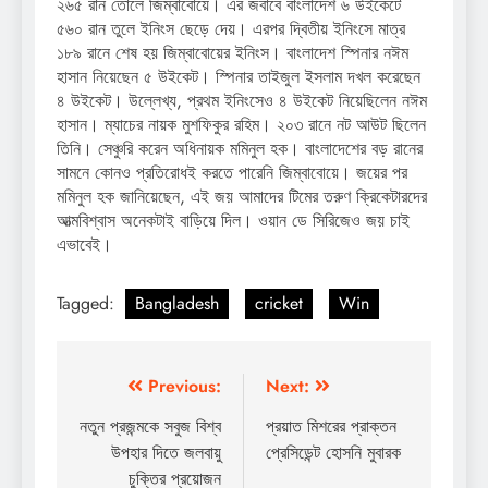
২৬৫ রান তোলে জিম্বাবোয়ে। এর জবাবে বাংলাদেশ ৬ উইকেটে
৫৬০ রান তুলে ইনিংস ছেড়ে দেয়। এরপর দ্বিতীয় ইনিংসে মাত্র
১৮৯ রানে শেষ হয় জিম্বাবোয়ের ইনিংস। বাংলাদেশ স্পিনার নঈম
হাসান নিয়েছেন ৫ উইকেট। স্পিনার তাইজুল ইসলাম দখল করেছেন
৪ উইকেট। উল্লেখ্য, প্রথম ইনিংসেও ৪ উইকেট নিয়েছিলেন নঈম
হাসান। ম্যাচের নায়ক মুশফিকুর রহিম। ২০৩ রানে নট আউট ছিলেন
তিনি। সেঞ্চুরি করেন অধিনায়ক মমিনুল হক। বাংলাদেশের বড় রানের
সামনে কোনও প্রতিরোধই করতে পারেনি জিম্বাবোয়ে। জয়ের পর
মমিনুল হক জানিয়েছেন, এই জয় আমাদের টিমের তরুণ ক্রিকেটারদের
আত্মবিশ্বাস অনেকটাই বাড়িয়ে দিল। ওয়ান ডে সিরিজেও জয় চাই
এভাবেই।
Tagged:
Bangladesh
cricket
Win
Post
Previous:
Next:
navigation
নতুন প্রজন্মকে সবুজ বিশ্ব
প্রয়াত মিশরের প্রাক্তন
উপহার দিতে জলবায়ু
প্রেসিডেন্ট হোসনি মুবারক
চুক্তির প্রয়োজন