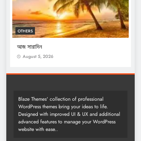
OTHERS
শ
স
আজ সারাদিন
August 5, 2026
Blaze Themes' collection of professional
WordPress themes bring your ideas to life.
Designed with improved UI & UX and additional
advanced features to manage your WordPress
website with ease..