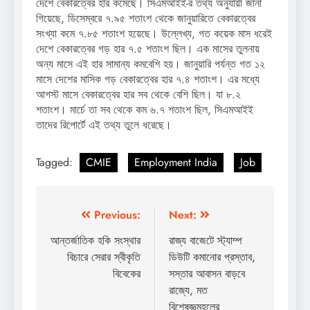
দেশে বেকারত্বের হার কমেছে। সিএমআইই-র তথ্য অনুযায়ী জানা
গিয়েছে, ডিসেম্বরে ৭.৯৫ শতাংশ থেকে জানুয়ারিতে বেকারত্বের
সংখ্যা কমে ৭.৮৫ শতাংশ হয়েছে। উল্লেখ্য, গত কয়েক মাস ধরেই
দেশে বেকারত্বের গড় হার ৭.৫ শতাংশ ছিল। এক মাসের তুলনায়
অন্য মাসে এই হার সামান্য কমবেশি হয়। জানুয়ারি পর্যন্ত গত ১২
মাসে দেশের মাসিক গড় বেকারত্বের হার ৭.৪ শতাংশ। এর মধ্যে
আগস্ট মাসে বেকারত্বের হার সব থেকে বেশি ছিল। যা ৮.২
শতাংশ। মার্চে তা সব থেকে কম ৬.৭ শতাংশ ছিল, সিএমআইই
তাদের রিপোর্টে এই তথ্য তুলে ধরেছে।
Tagged:
CMIE
Employment India
Job
Post
Previous:
Next:
navigation
আন্তর্জাতিক হকি সংস্থার
রাজ্য বাজেটে স্ট্যাম্প
বিচারে সেরার স্বীকৃতি
ডিউটি কমানোর প্রস্তাব,
বিবেকের
সস্তার আবাসন বাড়বে
রাজ্যে, মত
বিশেষজ্ঞমহলের