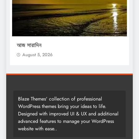
O
আজ সারাদিন
আ
August 5, 2026
Blaze Themes' collection of professional
WordPress themes bring your ideas to life.
Designed with improved UI & UX and additional
advanced features to manage your WordPress
website with ease..