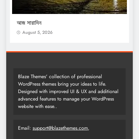
O
আজ সারাদিন
আ
August 5, 2026
Blaze Themes' collection of professional
WordPress themes bring your ideas to life.
Designed with improved UI & UX and additional
advanced features to manage your WordPress
website with ease..
Email:
support@blazethemes.com
,