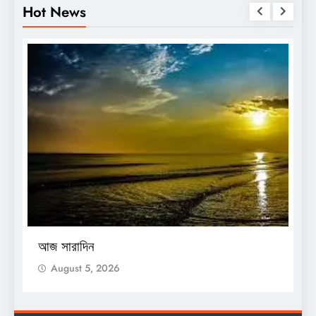
Hot News
O
আজ সারাদিন
আ
August 5, 2026