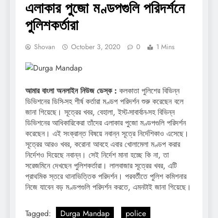
এলাকার পুজো মণ্ডপগুলি পরিদর্শনে
পুলিশকর্তারা
Shovan
October 3, 2020
0
1 Mins
আমার বাংলা অনলাইন নিউজ ডেস্ক :
কলকাতা পুলিশের বিভিন্ন
ডিভিশনের ডিসি-সহ শীর্ষ কর্তারা মণ্ডপ পরিদর্শন শুরু করেছেন বলে
জানা গিয়েছে। সূত্রের খবর, বেহালা, ইস্ট-সাবার্বান-সহ বিভিন্ন
ডিভিশনের আধিকারিকেরা তাঁদের এলাকার পুজো মণ্ডপগুলি পরিদর্শন
করেছেন। এই সংক্রান্ত বিষয়ে নবান্ন সূত্রে নির্দেশিকাও এসেছে।
সূত্রের আরও খবর, করোনা আবহে এবার খোলামেলা মণ্ডপ করার
নির্দেশও দিয়েছে নবান্ন। সেই নির্দেশ মানা হচ্ছে কি না, তা
সরেজমিনে দেখছেন পুলিশকর্তারা। লালবাজার সূত্রের খবর, এটি
প্রাথমিক স্তরে থানাভিত্তিক পরিদর্শন। পরবর্তীতে পুলিশ কমিশনার
নিজে যাবেন বড় মণ্ডপগুলি পরিদর্শন করতে, এমনটাই জানা গিয়েছে।
Tagged:
Durga Mandap
police