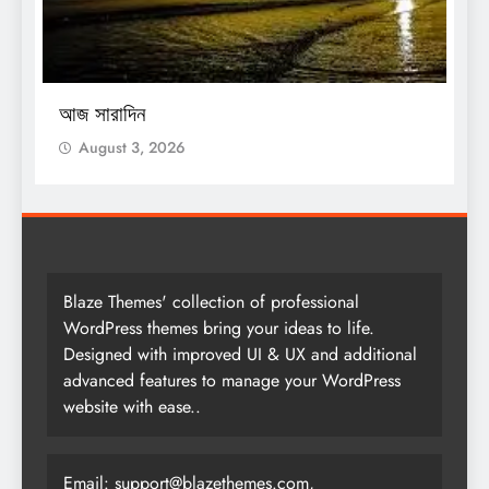
O
আজ সারাদিন
আ
August 3, 2026
Blaze Themes' collection of professional
WordPress themes bring your ideas to life.
Designed with improved UI & UX and additional
advanced features to manage your WordPress
website with ease..
Email:
support@blazethemes.com
,