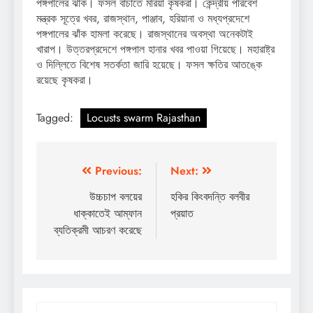
পঙ্গপালের ঝাঁক। ফসল বাঁচাতে মরিয়া কৃষকরা। কেন্দ্রীয় পরিবেশ
মন্ত্রক সূত্রে খবর, রাজস্থান, পাঞ্জাব, হরিয়ানা ও মধ্যপ্রদেশে
পঙ্গপালের ঝাঁক হামলা করেছে। রাজস্থানের অবস্থা অনেকটাই
খারাপ। উত্তরপ্রদেশে পঙ্গপাল হানার খবর পাওয়া গিয়েছে। মহারাষ্ট্র
ও দিল্লিতে বিশেষ সতর্কতা জারি হয়েছে। ফসল ক্ষতির আতঙ্কে
রয়েছে কৃষকরা।
Tagged:
Locusts swarm Rajasthan
Post
Previous:
Next:
navigation
উচ্চচাপ বলয়ের
হকির কিংবদন্তি বলবীর
ধাক্কাতেই আম্ফান
প্রয়াত
ব্যতিক্রমী আচরণ করেছে