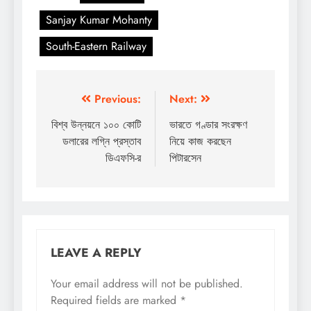
Sanjay Kumar Mohanty
South-Eastern Railway
Post
Previous:
Next:
navigation
বিশ্ব উন্নয়নে ১০০ কোটি
ভারতে গণ্ডার সংরক্ষণ
ডলারের লগ্নি প্রস্তাব
নিয়ে কাজ করছেন
ডিএফসি-র
পিটারসেন
LEAVE A REPLY
Your email address will not be published.
Required fields are marked
*