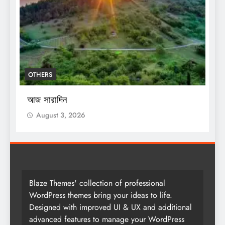
OTHERS
O
আজ সারাদিন
আ
August 3, 2026
Blaze Themes' collection of professional
WordPress themes bring your ideas to life.
Designed with improved UI & UX and additional
advanced features to manage your WordPress