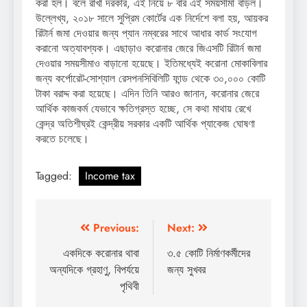
করা হল। বলে রাখা দরকার, এই নিয়ে ৮ বার এই সময়সীমা বাড়ল।
উল্লেখ্য, ২০১৮ সালে সুপ্রিম কোর্টের এক নির্দেশে বলা হয়, আয়কর
রিটার্ন জমা দেওয়ার জন্য প্যান নম্বরের সাথে আধার কার্ড সংযোগ
করানো অত্যাবশ্যক। এছাড়াও করোনার জেরে জিএসটি রিটার্ন জমা
দেওয়ার সময়সীমাও বাড়ানো হয়েছে। ইতিমধ্যেই করোনা মোকাবিলার
জন্য কর্পোরেট-সোশ্যাল রেসপনসিবিলিটি ফান্ড থেকে ৩০,০০০ কোটি
টাকা বরাদ্দ করা হয়েছে। এদিন তিনি আরও জানান, করোনার জেরে
আর্থিক কাজকর্ম যেভাবে ক্ষতিগ্রস্ত হচ্ছে, সে কথা মাথায় রেখে
কেন্দ্র অতিশীঘ্রই কেন্দ্রীয় সরকার একটি আর্থিক প্যাকেজ ঘোষণা
করতে চলেছে।
Tagged:
Income tax
Post
Previous:
Next:
navigation
একদিকে করোনার থাবা
৩.৫ কোটি নির্মাণকর্মীদের
অন্যদিকে গ্রহাণু, বিপর্যয়ে
জন্য সুখবর
পৃথিবী