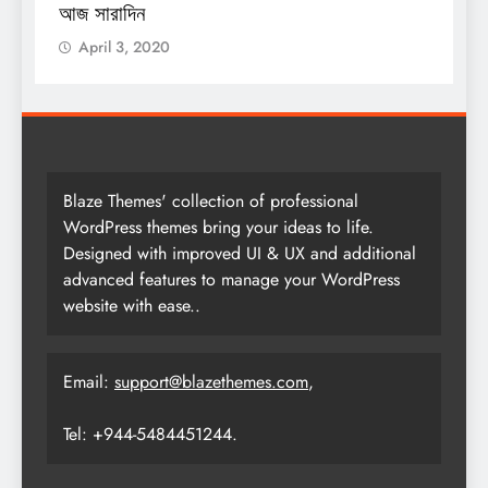
আজ সারাদিন
আ
April 3, 2020
Blaze Themes' collection of professional
WordPress themes bring your ideas to life.
Designed with improved UI & UX and additional
advanced features to manage your WordPress
website with ease..
Email:
support@blazethemes.com
,
Tel: +944-5484451244.