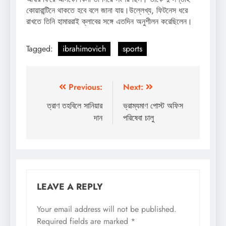
কোয়ারান্টিনে থাকতে হবে বলে জানা যায়।উল্লেখ্য, ফিটনেস ধরে
রাখতে তিনি হামাররাই ক্লাবের সঙ্গে এতদিন অনুশীলন করেছিলেন।
Tagged:
ibrahimovich
sports
Post
Previous:
Next:
navigation
ত্রাণ তহবিলে সানিয়ার
ভ্রাম্যমাণ পোস্ট অফিস
দান
পরিষেবা চালু
LEAVE A REPLY
Your email address will not be published.
Required fields are marked
*