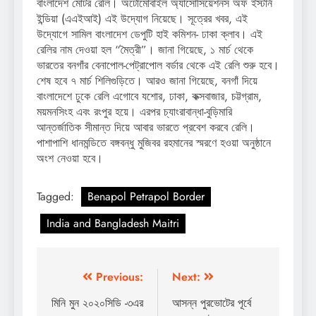
বাংলাদেশ মোটর রেলি। অটোমোবাইল অ্যাসোসিয়েশনস অফ ইস্টার্ন
ইন্ডিয়া (এএইআই) এই উদ্যোগ নিয়েছে। সূত্রের খবর, এই
উদ্যোগে সামিল বাংলাদেশ ডেপুটি হাই কমিশন- ঢাকা ক্লাব। এই
রেলির নাম দেওয়া হল “মৈত্রী”। জানা গিয়েছে, ১ মার্চ থেকে
ভারতের বনগাঁর বেনাপোল-পেট্রাপোল বর্ডার থেকে এই রেলি শুরু হবে।
শেষ হবে ৭ মার্চ শিলিগুড়িতে। আরও জানা গিয়েছে, বনগাঁ দিয়ে
বাংলাদেশে ঢুকে রেলি এগোবে যশোর, ঢাকা, কক্সবাজার, চট্টগ্রাম,
ময়মনসিংহ এবং রংপুর হয়ে। এরপর চ্যাংরাবান্ধা-বুড়িমারি
আন্তর্জাতিক সীমান্ত দিয়ে আবার ভারতে প্রবেশ করবে রেলি।
পাশাপাশি ধানমন্ডিতে বঙ্গবন্ধু মুজিবর রহমানের স্মরণে হওয়া অনুষ্ঠানে
অংশ নেওয়া হবে।
Tagged:
Benapol Petrapol Border
India and Bangladesh Maitri
Post
Previous:
Next:
navigation
মিনি মুন ২০২০সিডি -৩এর
আসন্ন পুরভোটের পূর্বে