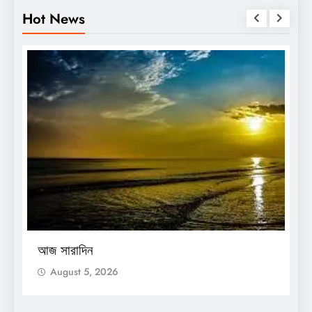
Hot News
O
আজ সারাদিন
আ
August 5, 2026