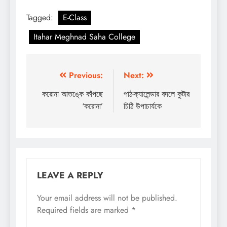
Tagged:
E-Class
Itahar Meghnad Saha College
Post
Previous:
Next:
navigation
করোনা আতঙ্কে কাঁপছে
পাঠ-ক্যালেন্ডার বদলে কুটার
‘করোনা’
চিঠি উপাচার্যকে
LEAVE A REPLY
Your email address will not be published.
Required fields are marked
*