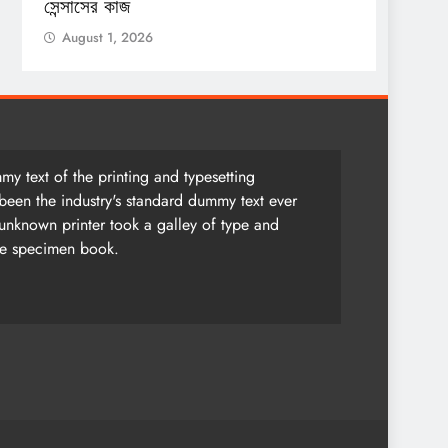
সেন্সাসের কাজ
Augu
August 1, 2026
y text of the printing and typesetting
been the industry's standard dummy text ever
unknown printer took a galley of type and
pe specimen book.