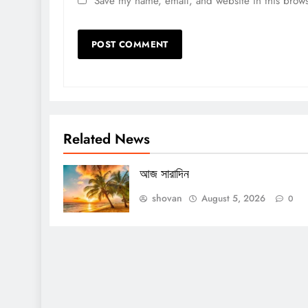
Save my name, email, and website in this brows
Related News
আজ সারাদিন
shovan
August 5, 2026
0