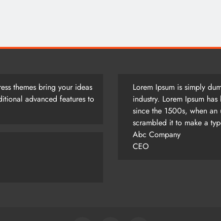
আজ সারাদিন
August 1, 2026
ess themes bring your ideas
Lorem Ipsum is simply dumm
itional advanced features to
industry. Lorem Ipsum has 
since the 1500s, when an 
scrambled it to make a ty
Abc Company
CEO