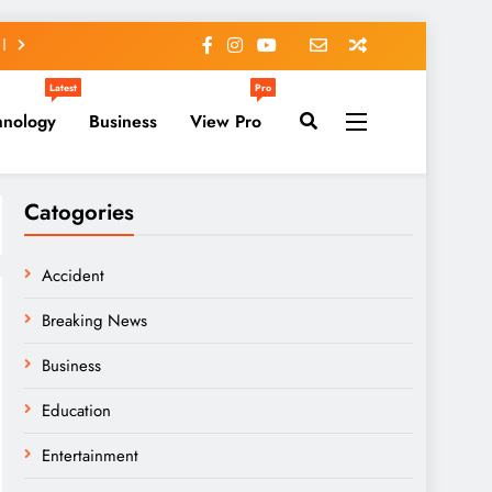
Latest
Pro
hnology
Business
View Pro
Catogories
Accident
Breaking News
Business
Education
Entertainment