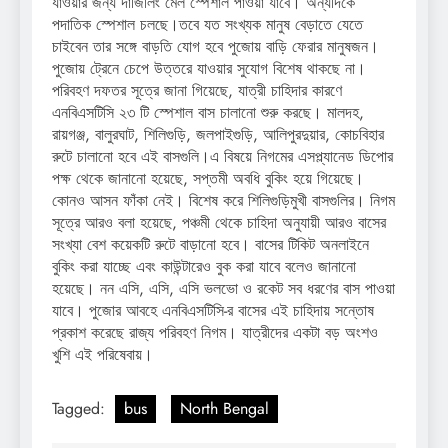
যাওয়ার জন্য দার্জিলিং মেল স্পেশাল পাওয়া যাবে। অন্যদিকে
পদাতিক স্পেশাল চলছে।তবে যত সংখ্যক মানুষ বেড়াতে যেতে
চাইবেন তার সঙ্গে বাড়তি যোগ হবে পুজোয় বাড়ি ফেরার মানুষজন।
পুজোয় ট্রেনে চেপে উত্তরে যাওয়ার সুযোগ বিশেষ থাকছে না।
পরিবহণ দফতর সূত্রে জানা গিয়েছে, যাত্রী চাহিদার কারণে
এনবিএসটিসি ২৩ টি স্পেশাল বাস চালানো শুরু করছে। মালদহ,
রায়গঞ্জ, বালুরঘাট, শিলিগুড়ি, জলপাইগুড়ি, আলিপুরদুয়ার, কোচবিহার
রুটে চালানো হবে এই বাসগুলি।এ বিষয়ে নিগমের এসপ্ল্যানেড ডিপোর
পক্ষ থেকে জানানো হয়েছে, সপ্তমী অবধি বুকিং হয়ে গিয়েছে।
কোনও আসন ফাঁকা নেই। বিশেষ করে শিলিগুড়িমুখী বাসগুলির। নিগম
সূত্রে আরও বলা হয়েছে, পঞ্চমী থেকে চাহিদা অনুযায়ী আরও বাসের
সংখ্যা বেশ কয়েকটি রুটে বাড়ানো হবে। বাসের টিকিট অনলাইনে
বুকিং করা যাচ্ছে এবং কাউন্টারেও বুক করা যাবে বলেও জানানো
হয়েছে। নন এসি, এসি, এসি ভলভো ও রকেট সব ধরণের বাস পাওয়া
যাবে। পুজোর আবহে এনবিএসটিসি-র বাসের এই চাহিদায় সন্তোষ
প্রকাশ করেছে রাজ্য পরিবহণ নিগম। যাত্রীদের একটা বড় অংশও
খুশি এই পরিষেবায়।
Tagged:
bus
North Bengal