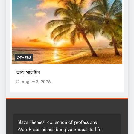
OTHERS
শ
স
আজ সারাদিন
August 3, 2026
Blaze Themes' collection of professional
WordPress themes bring your ideas to life.