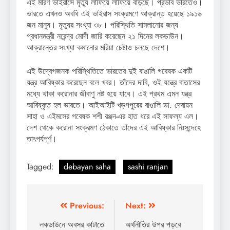
এই মারণ ভাইরাসে মৃত্যু লাফিয়ে লাফিয়ে বাড়ছে। প্রভাব ভারতেও।
ভারতে এখনও অবধি এই ভাইরাস সংক্রমণে আক্রান্ত হয়েছে ১৯১৬
জন মানুষ। মৃত্যুর সংখ্যা ৩৮। পরিস্থিতি সামলানোর জন্য
প্রধানমন্ত্রী নরেন্দ্র মোদী জারি করেছেন ২১ দিনের লকডাউন।
আক্রান্তের সংখ্যা কমানোর মরিয়া চেষ্টাও চলছে দেশে।
এই উদ্বেগজনক পরিস্থিতিতে ভারতের দুই বাঙালি গবেষক একটি
যন্ত্র আবিষ্কার করেছেন বলে খবর। তাঁদের দাবি, ওই যন্ত্রে বাতাসের
মধ্যে থাকা করোনার জীবাণু নষ্ট হয়ে যাবে। এই প্রথম এমন যন্ত্র
আবিষ্কৃত হল ভারতে। আইআইটি খড়গপুরের বাঙালি ডা. দেবায়ন
সাহা ও এইমসের গবেষক শশী রঞ্জন-এর হাত ধরে এই সাফল্য এল।
দেশ থেকে করোনা সংক্রমণ ঠেকাতে তাঁদের এই আবিষ্কার নিঃসন্দেহে
তাৎপর্যপূর্ণ।
Tagged:
debayan saha
sashi ranjan
Post
Previous:
Next:
navigation
লকডাউনে অবসর কাটাতে
অর্থনীতির উপর পড়বে