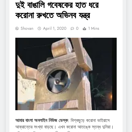
দুই বাঙালি গবেষকের হাত ধরে
করোনা রুখতে অভিনব যন্ত্র
Shovan
April 1, 2020
0
1 Mins
আমার বাংলা অনলাইন নিউজ ডেস্ক
: বিশ্বজুড়ে করোনা ভাইরাসে
আক্রান্তের সংখ্যা বাড়ছে। এখন করোনা আতঙ্কে স্তব্ধ দুনিয়া।