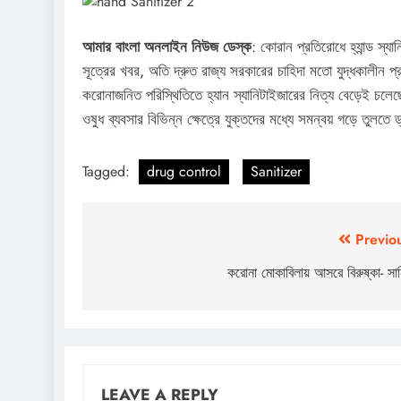
আমার বাংলা অনলাইন নিউজ ডেস্ক
: কোরান প্রতিরোধে হ্যান্ড স্য
সূত্রের খবর, অতি দ্রুত রাজ্য সরকারের চাহিদা মতো যুদ্ধকালীন প
করোনাজনিত পরিস্থিতিতে হ্যান স্যানিটাইজারের নিত্য বেড়েই চলেছ
ওষুধ ব্যবসার বিভিন্ন ক্ষেত্রে যুক্তদের মধ্যে সমন্বয় গড়ে তুলতে
Tagged:
drug control
Sanitizer
Post
Previo
navigation
করোনা মোকাবিলায় আসরে বিরুষ্কা- সান
LEAVE A REPLY