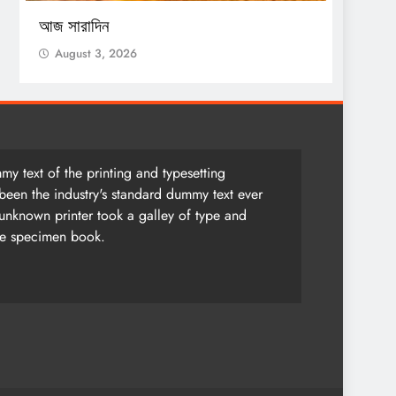
সেন্সাস
আজ সারাদিন
Augu
August 3, 2026
y text of the printing and typesetting
been the industry's standard dummy text ever
unknown printer took a galley of type and
pe specimen book.