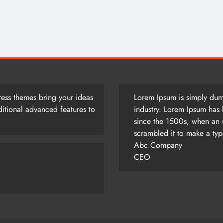
আজ সারাদিন
August 3, 2026
ess themes bring your ideas
Lorem Ipsum is simply dumm
itional advanced features to
industry. Lorem Ipsum has 
since the 1500s, when an 
scrambled it to make a ty
Abc Company
CEO