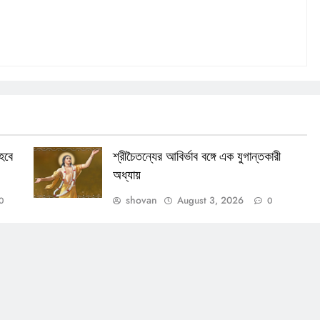
হবে
শ্রীচৈতন্যের আবির্ভাব বঙ্গে এক যুগান্তকারী
অধ্যায়
shovan
August 3, 2026
0
0
OTHERS