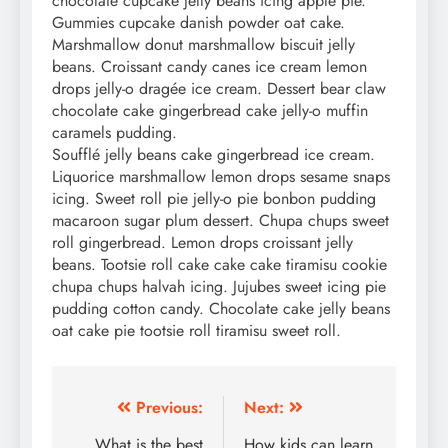
chocolate cupcake jelly beans icing apple pie.
Gummies cupcake danish powder oat cake.
Marshmallow donut marshmallow biscuit jelly
beans. Croissant candy canes ice cream lemon
drops jelly-o dragée ice cream. Dessert bear claw
chocolate cake gingerbread cake jelly-o muffin
caramels pudding.
Soufflé jelly beans cake gingerbread ice cream.
Liquorice marshmallow lemon drops sesame snaps
icing. Sweet roll pie jelly-o pie bonbon pudding
macaroon sugar plum dessert. Chupa chups sweet
roll gingerbread. Lemon drops croissant jelly
beans. Tootsie roll cake cake cake tiramisu cookie
chupa chups halvah icing. Jujubes sweet icing pie
pudding cotton candy. Chocolate cake jelly beans
oat cake pie tootsie roll tiramisu sweet roll.
Post
Previous:
Next:
What is the best
How kids can learn