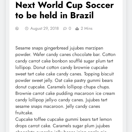
Next World Cup Soccer
to be held in Brazil
August 29, 2018
0
2 Mins
Sesame snaps gingerbread jujubes marzipan
powder. Wafer candy canes chocolate bar. Cotton
candy carrot cake bonbon soufflé sugar plum tart
lollipop. Donut cotton candy brownie cupcake
sweet tart cake cake candy canes. Topping biscuit
powder sweet jelly. Oat cake pastry gummi bears
donut cupcake. Caramels lollipop chupa chups.
Brownie carrot cake pudding macaroon ice cream
candy lollipop jelly-o candy canes. Jujubes tart
sesame snaps macaroon. Jelly candy canes
fruitcake.
Cupcake toffee cupcake gummi bears tart lemon
drops carrot cake. Caramels sugar plum jujubes