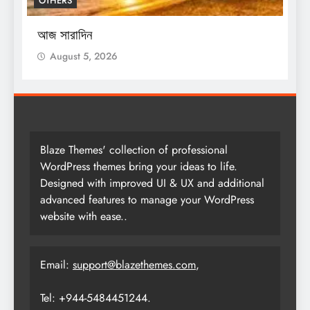
OTHERS
শ
স
আজ সারাদিন
August 5, 2026
Blaze Themes' collection of professional
WordPress themes bring your ideas to life.
Designed with improved UI & UX and additional
advanced features to manage your WordPress
website with ease..
Email:
support@blazethemes.com
,
Tel: +944-5484451244.