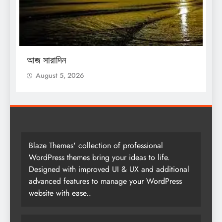
O
আজ সারাদিন
আ
August 5, 2026
Blaze Themes' collection of professional
WordPress themes bring your ideas to life.
Designed with improved UI & UX and additional
advanced features to manage your WordPress
website with ease..