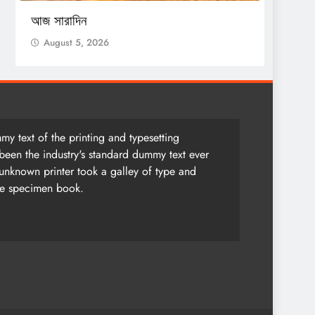
সেন্সাস
আজ সারাদিন
Augu
August 5, 2026
y text of the printing and typesetting
been the industry's standard dummy text ever
unknown printer took a galley of type and
pe specimen book.