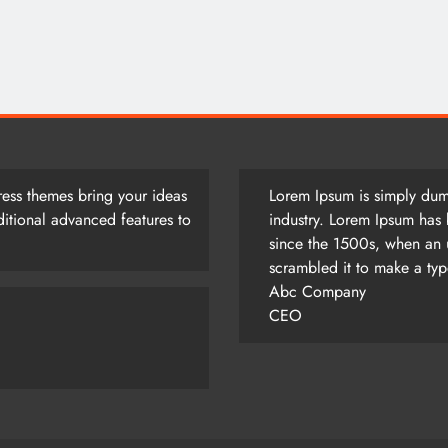
আজ সারাদিন
August 5, 2026
ess themes bring your ideas
Lorem Ipsum is simply dumm
itional advanced features to
industry. Lorem Ipsum has 
since the 1500s, when an 
scrambled it to make a ty
Abc Company
CEO