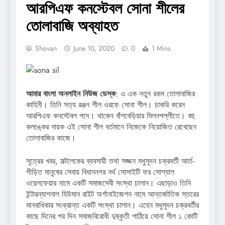
আরপিএফ কনস্টেবল সোনা শীলের
তোলাবাজি অব্যাহত
Shovan
June 10, 2020
0
1 Mins
আমার বাংলা অনলাইন নিউজ ডেস্ক
: এ এক নতুন রকম তোলাবাজির
কাহিনী। তিনি সত্য রঞ্জন শীল ওরফে সোনা শীল। চাকরি করেন
আরপিএফ কনস্টেবল পদে। থাকেন বাঁশবেড়িয়ার মিলনপল্লীতে। বহু
কলঙ্কের নায়ক এই সোনা শীল বর্তমানে নিজেকে নিয়োজিত রেখেছেন
তোলাবাজির কাজে।
সূত্রের খবর, সল্টলেকের ব্যবসায়ী তথা সজ্জন মধুসূদন চক্রবর্তী আর্ত-
পীড়িত মানুষের সেবায় বিধাননগর নর্থ সোসাইটি ফর সোশ্যাল
ওয়েলফেয়ার নামে একটি সমাজসেবী সংস্থা চালান। এছাড়াও তিনি
ইন্টারন্যাশনাল হিউমান রাইট অর্গানাইজেশন নামে আন্তর্জাতিক স্তরের
মানবাধিকার সংক্রান্ত একটি সংস্থা চালান। এহেন মধুসূদন চক্রবর্তীর
কাছে দিনের পর দিন সমাজবিরোধী দুষ্কৃতী পাঠিয়ে সোনা শীল ১ কোটি