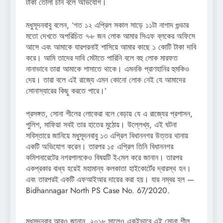
টাকা তোলা চান বলে অভিযোগ।
মধুসূদনবাবু বলেন, ‘গত ১২ এপ্রিল সকাল সাড়ে ১১টা নাগাদ গুন্ডার
মতো দেখতে অপরিচিত ৭-৮ জন লোক আমার সিএফ ব্লকের অফিসে
আসে এবং আমাকে যারপরনাই শাসিয়ে আমার কাছে ১ কোটি টাকা দাবি
করে। আমি তাদের দাবি মেটাতে পারিনি বলে বহু লোক মারফত
নানাভাবে তারা আমাকে শাসাতে থাকে। এমনকি প্রাণহানির হুমকিও
দেয়। তারা বলে এই রাজ্যে এমন কোনো লোক নেই যে আমাদের
সোনাস্যারের কিছু করতে পারে।’
প্রসঙ্গত, সোনা শীলের লোকেরা বলে বেড়ায় যে এ রাজ্যের প্রশাসন,
পুলিশ, মাফিয়া সবই তার হাতের মুঠোয়। উল্লেখ্য, এই ঘটনা
সবিস্তারে জানিয়ে মধুসূদনবাবু ১৩ এপ্রিল বিধাননগর উত্তর থানায়
একটি অভিযোগ করেন। তারপর ১৫ এপ্রিল তিনি বিধাননগর
কমিশনারেটের নগরপালকেও বিষয়টি ই-মেল করে জানান। তারপর
একপ্রকার বাধ্য হয়েই মহামান্য কলকাতা হাইকোর্টের দ্বারস্থ হন।
এবং তারপরই একটি এফআইআর দায়ের করা হয়। যার নম্বর হল —
Bidhannagar North PS Case No. 67/2020.
মধুসূদনবাবু আরও জানান, ২০১৮ সালেও একইভাবে এই সোনা শীল