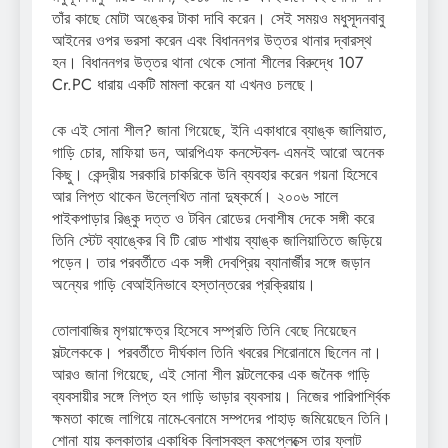
তাঁর কাছে মোটা অঙ্কের টাকা দাবি করেন। সেই সময়ও মধুসূদনবাবু
আইনের ওপর ভরসা করেন এবং বিধাননগর উত্তর থানার দ্বারস্থ
হন। বিধাননগর উত্তর থানা থেকে সোনা শীলের বিরুদ্ধে 107
Cr.PC ধারায় একটি মামলা করেন যা এখনও চলছে।
কে এই সোনা শীল? জানা গিয়েছে, ইনি একাধারে ব্যাঙ্ক জালিয়াত,
গাড়ি চোর, মাফিয়া ডন, আরপিএফ কনস্টেবল- এমনই আরো অনেক
কিছু। কেন্দ্রীয় সরকারি চাকরিকে উনি ব্যবহার করেন গয়না হিসেবে
আর লিপ্ত থাকেন উল্লেখিত নানা দুষ্কর্মে। ২০০৬ সালে
পাইকপাড়ার রিঙ্কু দত্ত ও টবিন রোডের দেবাশীষ দেকে সঙ্গী করে
তিনি স্টেট ব্যাঙ্কের বি টি রোড শাখায় ব্যাঙ্ক জালিয়াতিতে জড়িয়ে
পড়েন। তার পরবর্তীতে এক সঙ্গী দেবপ্রিয় ব্যানার্জীর সঙ্গে জড়ান
অন্যের গাড়ি বেআইনিভাবে হস্তান্তরের প্রক্রিয়ায়।
তোলাবাজির মৃগয়াক্ষেত্র হিসেবে সম্প্রতি তিনি বেছে নিয়েছেন
সল্টলেককে। পরবর্তীতে দীর্ঘকাল তিনি খবরের শিরোনামে ছিলেন না।
আরও জানা গিয়েছে, এই সোনা শীল সল্টলেকের এক জনৈক গাড়ি
ব্যবসায়ীর সঙ্গে লিপ্ত হন গাড়ি ভাড়ার ব্যবসায়। নিজের পারিপার্শ্বিক
ক্ষমতা কাজে লাগিয়ে নামে-বেনামে সম্পদের পাহাড় জমিয়েছেন তিনি।
শোনা যায় কলকাতার একাধিক বিলাসবহুল কমপ্লেক্সে তার ফ্লাট