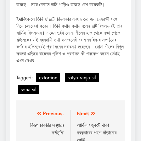
রয়েছে। নামে-বেনামে দামি গাড়িও রয়েছে বেশ কয়েকটি।
ইদানিংকালে তিনি দু’দুটো রিভলভার এবং ৮-১০ জন দেহরক্ষী সঙ্গে
নিয়ে চলাফেরা করেন। তিনি কথায় কথায় বলেন দুটি রিভলভারই তার
সার্ভিস রিভলভার। এহেন দুর্ধর্ষ সোনা শীলের হাত থেকে রক্ষা পেতে
সল্টলেকের ওই ব্যবসায়ী তথা সমাজসেবী ও মানবাধিকার সংগঠনের
কর্ণধার ইতিমধ্যেই প্রশাসনের দ্বারস্থ হয়েছেন। সোনা শীলের বিপুল
ক্ষমতা এড়িয়ে রাজ্যের পুলিশ ও প্রশাসন কী পদক্ষেপ করেন সেটাই
এখন দেখার।
Tagged:
extortion
satya ranja sil
sona sil
Post
Previous:
Next:
navigation
বিকল্প চাকরির সন্ধানে
আর্থিক সঙ্কটে থাকা
‘কর্মভূমি’
নবকুমারের পাশে দাঁড়ানোর
আর্জি