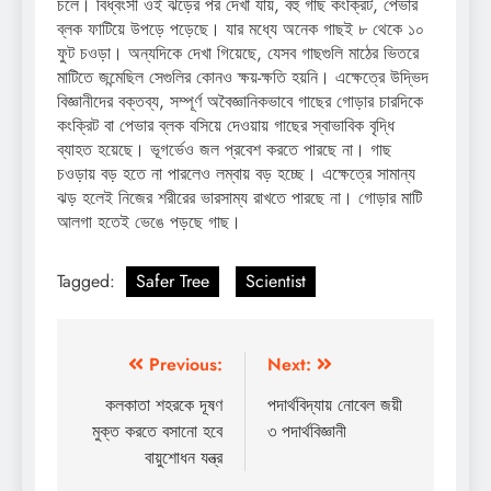
চলে। বিধ্বংসী ওই ঝড়ের পর দেখা যায়, বহু গাছ কংক্রিট, পেভার
ব্লক ফাটিয়ে উপড়ে পড়েছে। যার মধ্যে অনেক গাছই ৮ থেকে ১০
ফুট চওড়া। অন্যদিকে দেখা গিয়েছে, যেসব গাছগুলি মাঠের ভিতরে
মাটিতে জন্মেছিল সেগুলির কোনও ক্ষয়-ক্ষতি হয়নি। এক্ষেত্রে উদ্ভিদ
বিজ্ঞানীদের বক্তব্য, সম্পূর্ণ অবৈজ্ঞানিকভাবে গাছের গোড়ার চারদিকে
কংক্রিট বা পেভার ব্লক বসিয়ে দেওয়ায় গাছের স্বাভাবিক বৃদ্ধি
ব্যাহত হয়েছে। ভূগর্ভেও জল প্রবেশ করতে পারছে না। গাছ
চওড়ায় বড় হতে না পারলেও লম্বায় বড় হচ্ছে। এক্ষেত্রে সামান্য
ঝড় হলেই নিজের শরীরের ভারসাম্য রাখতে পারছে না। গোড়ার মাটি
আলগা হতেই ভেঙে পড়ছে গাছ।
Tagged:
Safer Tree
Scientist
Post
Previous:
Next:
navigation
কলকাতা শহরকে দূষণ
পদার্থবিদ্যায় নোবেল জয়ী
মুক্ত করতে বসানো হবে
৩ পদার্থবিজ্ঞানী
বায়ুশোধন যন্ত্র