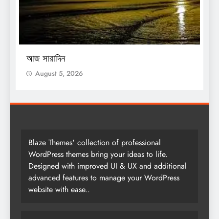
O
আজ সারাদিন
আ
August 5, 2026
Blaze Themes' collection of professional
WordPress themes bring your ideas to life.
Designed with improved UI & UX and additional
advanced features to manage your WordPress
website with ease..