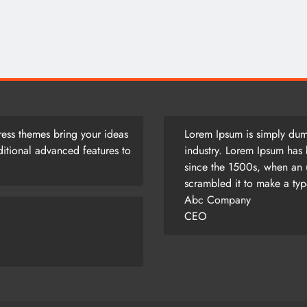
আজ সারাদিন
August 3, 2026
ess themes bring your ideas
Lorem Ipsum is simply dumm
itional advanced features to
industry. Lorem Ipsum has 
since the 1500s, when an 
scrambled it to make a ty
Abc Company
CEO