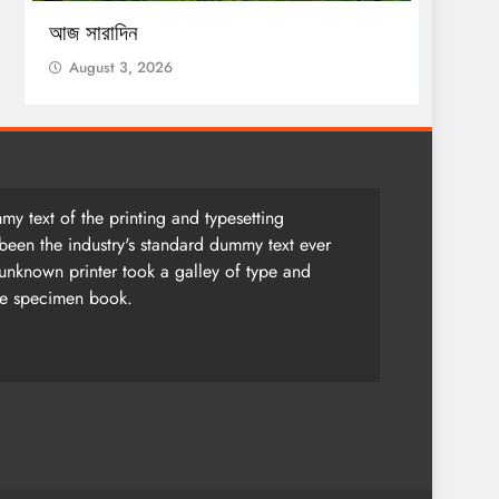
আজ সারাদিন
আজ সার
August 3, 2026
Augu
y text of the printing and typesetting
been the industry's standard dummy text ever
unknown printer took a galley of type and
pe specimen book.