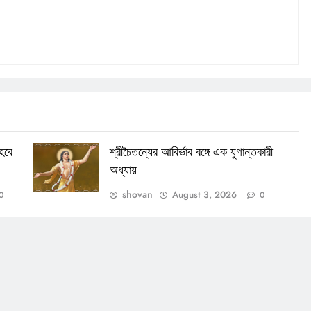
হবে
শ্রীচৈতন্যের আবির্ভাব বঙ্গে এক যুগান্তকারী
অধ্যায়
shovan
August 3, 2026
0
0