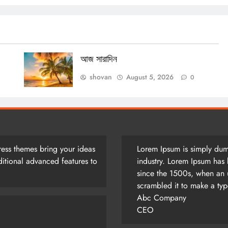
আজ সারাদিন
August 5, 2026
আজ সারাদিন
shovan
August 5, 2026
0
ess themes bring your ideas
Lorem Ipsum is simply dumm
itional advanced features to
industry. Lorem Ipsum has 
since the 1500s, when an 
scrambled it to make a ty
Abc Company
CEO