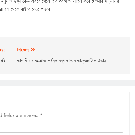
। অনুমতি ছাড়া কেউ বাইরে গেলে তাঁর পরীক্ষাও বাতিল করে দেওয়ার সম্ভাবনা
থীরা হল থেকে বাইরে যেতে পারবে।
us:
Next:
রবি
আগামী ৩১ অক্টোবর পর্যন্ত বন্ধ থাকবে আন্তর্জাতিক উড়ান
d fields are marked
*