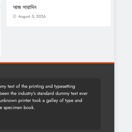
আজ সারাদিন
আজ স
August 5, 2026
Aug
y text of the printing and typesetting
been the industry's standard dummy text ever
unknown printer took a galley of type and
pe specimen book.