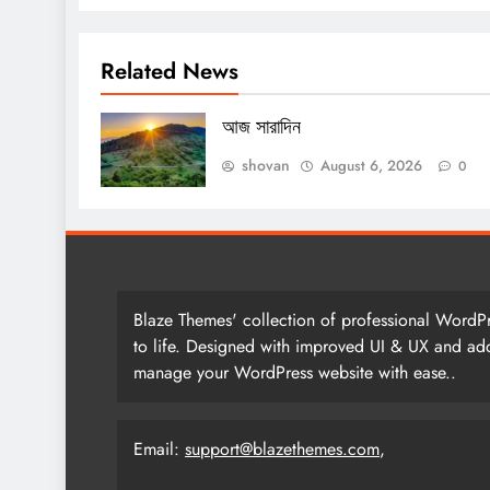
আজ সারাদিন
Related News
August 5, 2026
আজ সারাদিন
shovan
August 6, 2026
0
Blaze Themes' collection of professional WordPr
to life. Designed with improved UI & UX and add
manage your WordPress website with ease..
Email:
support@blazethemes.com
,