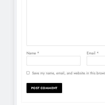
Name
*
Email
*
Save my name, email, and website in this brows