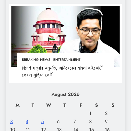
BREAKING NEWS
ENTERTAINMENT
বিদেশ যাত্রার অনুমতি, অভিষেকের মামলা হাইকোর্টে
ফেরাল সুপ্রিম কোর্ট
August 2026
M
T
W
T
F
S
S
1
2
3
4
5
6
7
8
9
10
11
12
13
14
15
16