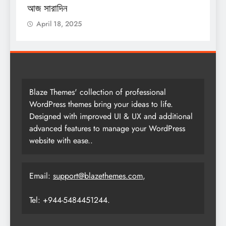
স
আজ সারাদিন
April 18, 2025
Blaze Themes' collection of professional
WordPress themes bring your ideas to life.
Designed with improved UI & UX and additional
advanced features to manage your WordPress
website with ease..
Email:
support@blazethemes.com
,
Tel: +944-5484451244.