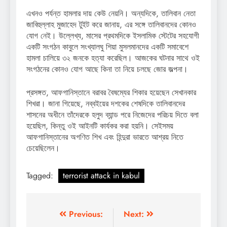
এখনও পর্যন্ত হামলার দায় কেউ নেয়নি। অন্যদিকে, তালিবান নেতা
জাবিহুল্লাহ মুজাহেদ টুইট করে জানায়, এর সঙ্গে তালিবানদের কোনও
যোগ নেই। উল্লেখ্য, মাসের প্রথমদিকে ইসলামিক স্টেটের সহযোগী
একটি সংগঠন কাবুলে সংখ্যালঘু শিয়া মুসলমানদের একটি সমাবেশে
হামলা চালিয়ে ৩২ জনকে হত্যা করেছিল। আজকের ঘটনার সাথে ওই
সংগঠনের কোনও যোগ আছে কিনা তা নিয়ে চলছে জোর জল্পনা।
প্রসঙ্গত, আফগানিস্তানে বরাবর বৈষম্যের শিকার হয়েছেন সেখানকার
শিখরা। জানা গিয়েছে, নব্বইয়ের দশকের শেষদিকে তালিবানদের
শাসনের অধীনে তাঁদেরকে হলুদ ব্যান্ড পরে নিজেদের পরিচয় দিতে বলা
হয়েছিল, কিন্তু ওই আইনটি কার্যকর করা হয়নি। সেইসময়
আফগানিস্তানের অগণিত শিখ এবং হিন্দুরা ভারতে আশ্রয় নিতে
চেয়েছিলেন।
Tagged:
terrorist attack in kabul
Post
Previous:
Next: