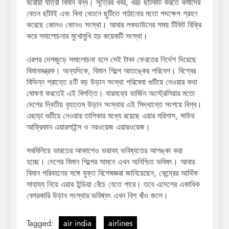
ঘরোয়া যাত্রী বিমান বন্ধ। সূত্রের খবর, খরচ ছাঁটকাট করতে কর্মীদের
বেতন ছাঁটাই এবং বিনা বেতনে ছুটিতে পাঠানোর মতো পদক্ষেপ গ্রহণ
করেছে কোনও কোনও সংস্থা। আবার লকডাউনের সময় টিকিট বিক্রি
করে সমালোচনার মুখোমুখি হয় কয়েকটি সংস্থা।
এরপর দেশজুড়ে সমালোচনা হলে সেই টাকা ফেরতের নির্দেশ দিয়েছে
বিমানমন্ত্রক। অন্যদিকে, বিমান শিল্পে আতঙ্কের পরিবেশ। বিশ্বের
বিভিন্ন প্রান্তে ৪টি বড় উড়ান সংস্থা পরিষেবা গুটিয়ে নেওয়ার কথা
ঘোষণা করতেই এই বিপত্তি। যারমধ্যে ভার্জিন অস্ট্রেলিয়ার মতো
দেশের দ্বিতীয় বৃহত্তম উড়ান সংস্থার এই সিদ্ধান্তে সংশয়ে বিশ্ব।
এছাড়া গুটিয়ে নেওয়ার তালিকার মধ্যে রয়েছে এয়ার মরিশাস, সাউথ
আফ্রিকান এয়ারলাইন্স ও নরওয়েজ এয়ারওয়েজ।
সবমিলিয়ে ভারতের আকাশেও ভয়াবহ ভবিষ্যতের আশঙ্কা করা
হচ্ছে। দেশের বিমান শিল্পের সামনে এখন অনিশ্চিত ভবিষৎ। আবার
বিমান পরিবহনের সঙ্গে যুক্ত বিশেষজ্ঞরা জানিয়েছেন, কেন্দ্রের আর্থিক
সাহায্য নিয়ে এয়ার ইন্ডিয়া বেঁচে যেতে পারে। তবে এদেশের একাধিক
বেসরকারি উড়ান সংস্থার ভবিষ্যৎ এখন বিশ বাঁও জলে।
Tagged:
air india
airlines