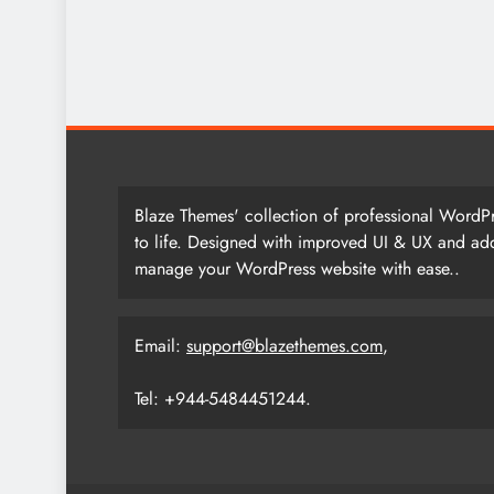
আজ সারাদিন
April 24, 2025
Blaze Themes' collection of professional WordPr
to life. Designed with improved UI & UX and add
manage your WordPress website with ease..
Email:
support@blazethemes.com
,
Tel: +944-5484451244.