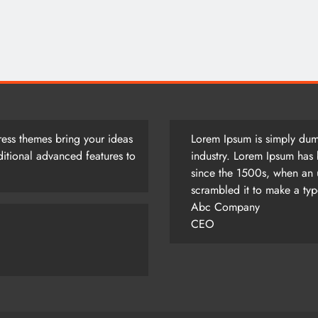
আজ সারাদিন
April 24, 2025
ess themes bring your ideas
Lorem Ipsum is simply dumm
itional advanced features to
industry. Lorem Ipsum has 
since the 1500s, when an 
scrambled it to make a ty
Abc Company
CEO