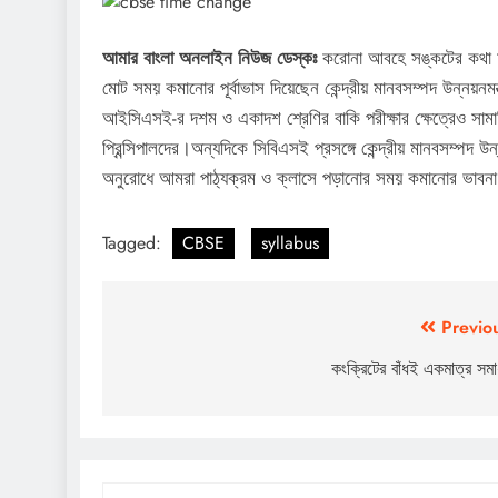
আমার বাংলা অনলাইন নিউজ ডেস্কঃ
করোনা আবহে সঙ্কটের কথা মাথ
মোট সময় কমানোর পূর্বাভাস দিয়েছেন কেন্দ্রীয় মানবসম্পদ উন্নয়ন
আইসিএসই-র দশম ও একাদশ শ্রেণির বাকি পরীক্ষার ক্ষেত্রেও সামাজি
প্রিন্সিপালদের।অন্যদিকে সিবিএসই প্রসঙ্গে কেন্দ্রীয় মানবসম্পদ উ
অনুরোধে আমরা পাঠ্যক্রম ও ক্লাসে পড়ানোর সময় কমানোর ভাবনা 
Tagged:
CBSE
syllabus
Post
Previo
navigation
কংক্রিটের বাঁধই একমাত্র সমা