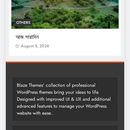
OTHERS
O
আজ সারাদিন
আ
August 5, 2026
Blaze Themes' collection of professional
WordPress themes bring your ideas to life.
Designed with improved UI & UX and additional
advanced features to manage your WordPress
website with ease..