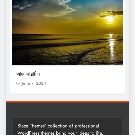
O
আজ সারাদিন
আ
June 7, 2024
Blaze Themes' collection of professional
WordPress themes bring your ideas to life.