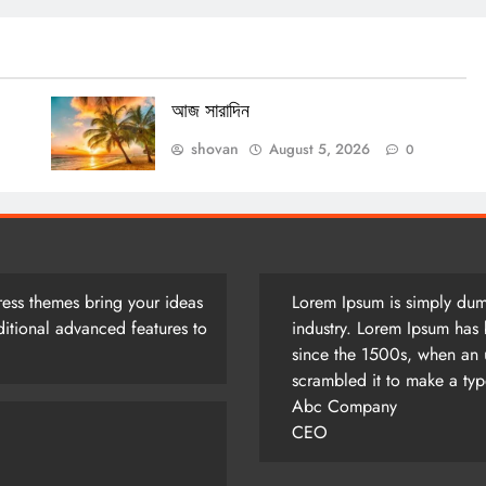
আজ সারাদিন
shovan
August 5, 2026
0
ess themes bring your ideas
Lorem Ipsum is simply dumm
itional advanced features to
industry. Lorem Ipsum has 
since the 1500s, when an 
scrambled it to make a ty
Abc Company
CEO