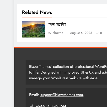
Related News
আজ সারাদিন
shovan
August 6, 2026
0
Blaze Themes' collection of professional WordPr
to life. Designed with improved UI & UX and add
manage your WordPress website with ease..
Email:
support@blazethemes.com
,
Tel: +944-5484451244.