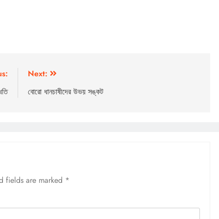
us:
Next:
্ধতি
বোরো ধানচাষীদের উভয় সঙ্কট
d fields are marked
*