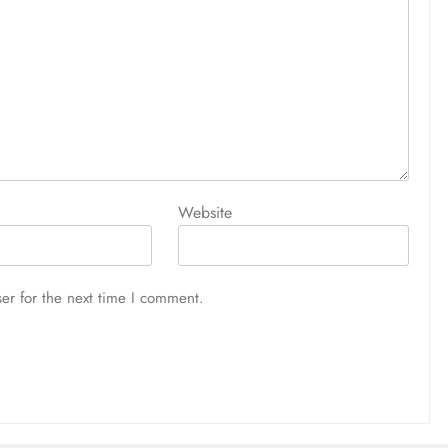
আজ সারাদিন
August 5, 2026
Website
er for the next time I comment.