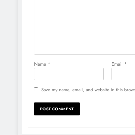
Name
*
Email
*
Save my name, email, and website in this brows