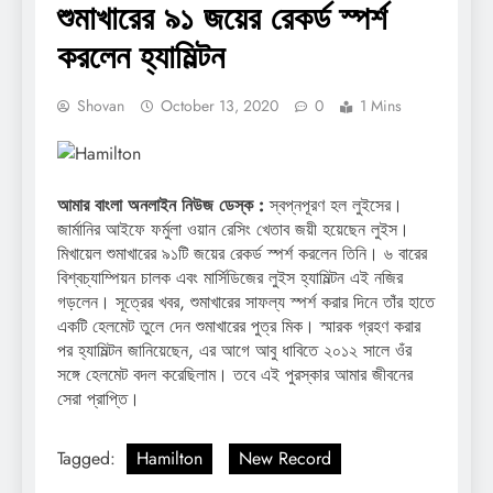
শুমাখারের ৯১ জয়ের রেকর্ড স্পর্শ
করলেন হ্যামিল্টন
Shovan
October 13, 2020
0
1 Mins
আমার বাংলা অনলাইন নিউজ ডেস্ক :
স্বপ্নপূরণ হল লুইসের।
জার্মানির আইফে ফর্মুলা ওয়ান রেসিং খেতাব জয়ী হয়েছেন লুইস।
মিখায়েল শুমাখারের ৯১টি জয়ের রেকর্ড স্পর্শ করলেন তিনি। ৬ বারের
বিশ্বচ্যাম্পিয়ন চালক এবং মার্সিডিজের লুইস হ্যামিল্টন এই নজির
গড়লেন। সূত্রের খবর, শুমাখারের সাফল্য স্পর্শ করার দিনে তাঁর হাতে
একটি হেলমেট তুলে দেন শুমাখারের পুত্র মিক। স্মারক গ্রহণ করার
পর হ্যামিল্টন জানিয়েছেন, এর আগে আবু ধাবিতে ২০১২ সালে ওঁর
সঙ্গে হেলমেট বদল করেছিলাম। তবে এই পুরস্কার আমার জীবনের
সেরা প্রাপ্তি।
Tagged:
Hamilton
New Record