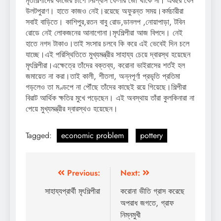
মৃতশিল্পীদের কাজের চাপে নিঃশ্বাস ফেলার জো থাকে না। এবছর যেন
উলটপুরাণ। হাতে কাজও নেই।রয়েছে অফুরন্ত সময়।কর্মচারীরা
সবাই বাড়িতে। কাশিপুর,রতন বাবু রোড,ডানলপ ,নোয়াপাড়া, টবিন
রোডে নেই লোকজনের আনাগোনা।মৃৎশিল্পীরা আজ বিপদে। নেই
হাতে নগদ টাকাও।তাই সংসার চলবে কি করে এই ভেবেই দিন চলে
যাচ্ছে।এই পরিস্থিতিতে মুখ্যমন্ত্রীর সাহায্য চেয়ে দ্বারস্থ হয়েছেন
মৃৎশিল্পীরা।এক্ষেত্রে তাঁদের বক্তব্য, করোনা ভাইরাসের শর্তই হল
জমায়েত না করা।তাই কালী, শীতলা, অন্নপূর্ণা প্রভৃতি প্রতিমা
গড়লেও তা মণ্ডপে না পৌঁছে তাঁদের কাছেই রয়ে গিয়েছে।শিল্পীরা
বিরাট আর্থিক ক্ষতির মুখে পড়েছেন। এই অবস্থায় তাঁরা কুলকিনারা না
পেয়ে মুখ্যমন্ত্রীর দ্বারস্থও হয়েছেন।
Tagged:
economic problem
pottery
Post
Previous:
Next:
navigation
সাহায্যপ্রার্থী মৃৎশিল্পীরা
করোনা ভীতি গ্রাস করেছে
অপরাধ জগতে, গ্রাফ
নিম্নমুখী