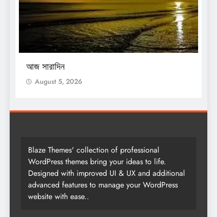
O
আজ সারাদিন
আ
August 5, 2026
Blaze Themes' collection of professional
WordPress themes bring your ideas to life.
Designed with improved UI & UX and additional
advanced features to manage your WordPress
website with ease..