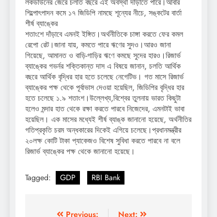
লকডাউনের জেরে চলতি বছরে এই অবস্থা দাঁড়াতে পারে।আবার
শিল্পোৎপাদন কমে ১৭ জিডিপি নামছে শূন্যের নীচে, সঙ্কটের বার্তা
শীর্ষ ব্যাঙ্কের
শতাংশে দাঁড়াবে এমনই ইঙ্গিত।অর্থনীতিকে চাঙ্গা করতে ফের কমল
রেপো রেট।জানা যায়, কমতে পারে ঋণের সুদও।আরও জানা
গিয়েছে, আমানত ও বাড়ি-গাড়ির ঋণে কমছে সুদের হারও।রিজার্ভ
ব্যাঙ্কের গভর্নর শক্তিকান্ত দাস এ বিষয়ে জানান, চলতি আর্থিক
বছরে আর্থিক বৃদ্ধির হার হতে চলেছে নেগেটিভ। গত মাসে রিজার্ভ
ব্যাঙ্কের পক্ষ থেকে পূর্বাভাস দেওয়া হয়েছিল, জিডিপির বৃদ্ধির হার
হতে চলেছে ১.৯ শতাংশ।উল্লেখ্য,বিশ্বের তুলনায় ভারত কিছুটা
হলেও মন্দার হাত থেকে রক্ষা করতে পারবে নিজেদের, এমনটাই ভাবা
হয়েছিল। এক মাসের মধ্যেই শীর্ষ ব্যাঙ্ক জানানো হয়েছে, অর্থনীতির
গতিপ্রকৃতি চরম অন্ধকারের দিকেই এগিয়ে চলেছে।প্রধানমন্ত্রীর
২০লক্ষ কোটি টাকা প্যাকেজও বিশেষ সুবিধা করতে পারবে না বলে
রিজার্ভ ব্যাঙ্কের পক্ষ থেকে জানানো হয়েছে।
Tagged:
GDP
RBI Bank
Post
Previous:
Next: