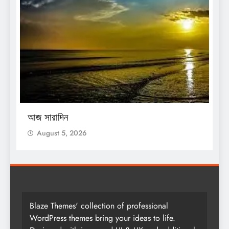
O
আজ সারাদিন
আ
August 5, 2026
Blaze Themes' collection of professional
WordPress themes bring your ideas to life.