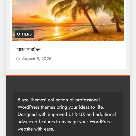
OTHERS
শ
স
আজ সারাদিন
August 5, 2026
Blaze Themes' collection of professional
WordPress themes bring your ideas to life.
Designed with improved UI & UX and additional
advanced features to manage your WordPress
website with ease..