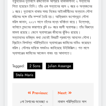
ইক্যুয়েডর দূতাবাসে রাজনৈতিক আশ্রয়ে থাকাকালীনই ২ সন্তানের
পিতা হয়েছেন তিনি। তাঁর এক সন্তানের বয়স ২ বছর ও অন্যজনের
১ বছর। দূতাবাসে থাকার সময় নিজের আইনজীবীদের অন্যতম স্টেলা
মরিসের সঙ্গে তাঁর সম্পর্ক তৈরি হয়। আফ্রিকান বংশোদ্ভূত স্টেলা
মরিস জানান, ২০১৭ সালে তাঁদের মধ্যে ঘনিষ্ঠতা বাড়ে। উল্লেখ্য,
বর্তমানে লন্ডনের কারাগারে বন্দি ৪৮ বছর বয়সী অ্যাসাঞ্জ। তাঁর বিরুদ্ধে
মামলা রয়েছে। জেলে অ্যাসাঞ্জের জীবনের ঝুঁকিও রয়েছে।
সন্তানদের ভবিষ্যৎ কথা ভেবেই বিষয়টি প্রকাশ্যে আনলেন স্টেলা।
ব্রিটেনে বিপর্যস্ত পরিস্থিতিতে অ্যাসাঞ্জের জামিনের দাবিও করেছেন
মরিস। স্টেলার দাবিকে সমর্থনও জানিয়েছে উইকিলিক্স। গত মাসে
অ্যাসাঞ্জের জামিনের আবেদন নাকচ হয় আদালতে।
Tagged:
2 Sons
Julian Assange
Stela Maris
Post
Previous:
Next:
navigation
১লা বৈশাখের শুভেচ্ছা ও
নাকাল পরিস্থিতিতে সাপ