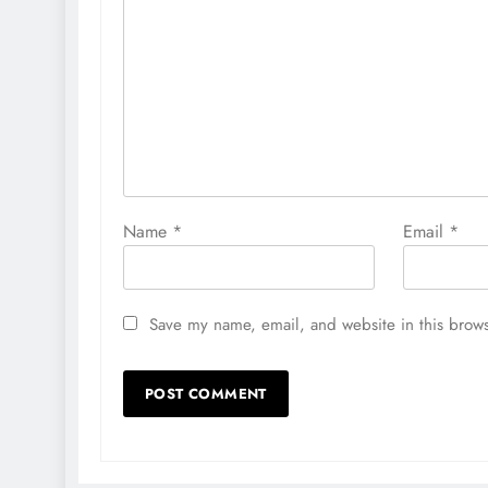
Name
*
Email
*
Save my name, email, and website in this brows