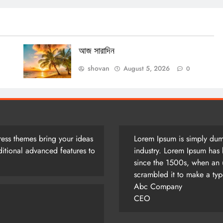
আজ সারাদিন
shovan
August 5, 2026
0
ess themes bring your ideas
Lorem Ipsum is simply dumm
itional advanced features to
industry. Lorem Ipsum has 
since the 1500s, when an 
scrambled it to make a ty
Abc Company
CEO