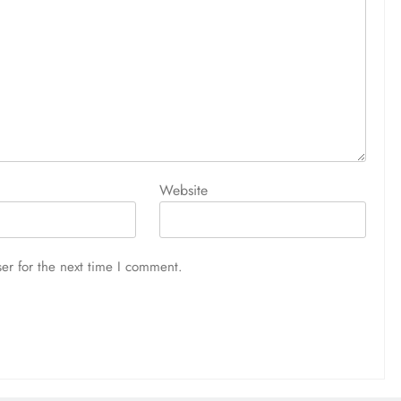
আজ সারাদিন
August 5, 2026
Website
er for the next time I comment.