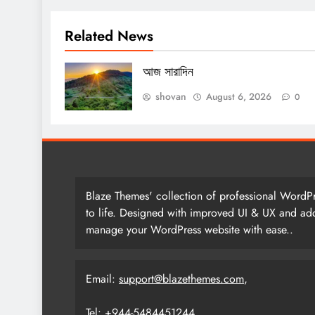
Related News
আজ সারাদিন
shovan
August 6, 2026
0
Blaze Themes' collection of professional WordPr
to life. Designed with improved UI & UX and add
manage your WordPress website with ease..
Email:
support@blazethemes.com
,
Tel: +944-5484451244.