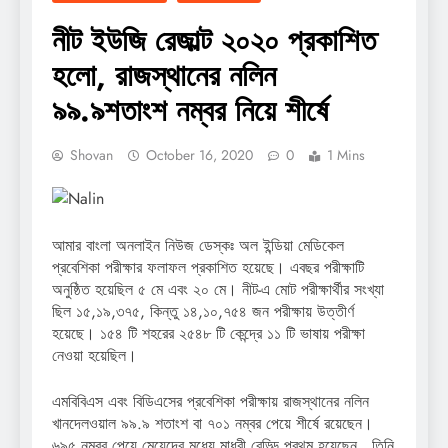
নীট ইউজি রেজাল্ট ২০২০ প্রকাশিত
হলো, রাজস্থানের নলিন
৯৯.৯শতাংশ নম্বর নিয়ে শীর্ষে
Shovan
October 16, 2020
0
1 Mins
আমার বাংলা অনলাইন নিউজ ডেস্কঃ অল ইন্ডিয়া মেডিকেল
প্রবেশিকা পরীক্ষার ফলাফল প্রকাশিত হয়েছে। এবছর পরীক্ষাটি
অনুষ্ঠিত হয়েছিল ৫ মে এবং ২০ মে। নীট-এ মোট পরীক্ষার্থীর সংখ্যা
ছিল ১৫,১৯,৩৭৫, কিন্তু ১৪,১০,৭৫৪ জন পরীক্ষায় উত্তীর্ণ
হয়েছে। ১৫৪ টি শহরের ২৫৪৮ টি কেন্দ্রে ১১ টি ভাষায় পরীক্ষা
নেওয়া হয়েছিল।
এমবিবিএস এবং বিডিএসের প্রবেশিকা পরীক্ষায় রাজস্থানের নলিন
খানদেলওয়াল ৯৯.৯ শতাংশ বা ৭০১ নম্বর পেয়ে শীর্ষে রয়েছেন।
৬৯৫ নম্বর পেয়ে মেয়েদের মধ্যে মাধুরী রেড্ডি প্রথম হয়েছেন , তিনি