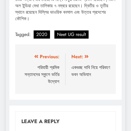
অল ইন্ডিয়া মেধা তালিকায় ৭ নম্বরে রয়েছেন। দ্বিতীয় ও তৃতীয়
স্থানে রয়েছেন দিল্লির ভাওয়িক বনসাল এবং উত্তর প্রদেশের
কৌশিক।
Tagged:
2020
Neet UG result
Post
Previous:
Next:
navigation
পরিযায়ী শ্রমিক
একগুচ্ছ দাবি নিয়ে পরিবহণ
সন্তানদের স্কুলে ভর্তির
ভবন অভিযান
উদ্যোগ
LEAVE A REPLY