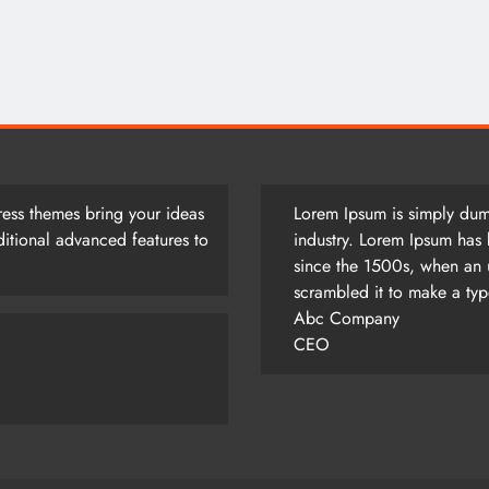
আজ সারাদিন
August 5, 2026
ess themes bring your ideas
Lorem Ipsum is simply dumm
itional advanced features to
industry. Lorem Ipsum has 
since the 1500s, when an 
scrambled it to make a ty
Abc Company
CEO