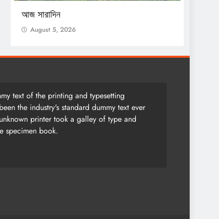
আজ সারাদিন
আজ সার
August 5, 2026
Augu
y text of the printing and typesetting
been the industry's standard dummy text ever
unknown printer took a galley of type and
pe specimen book.