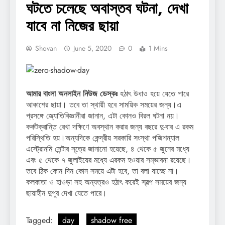
ঘটতে চলেছে অবাস্তব ঘটনা, দেখা
যাবে না নিজের ছায়া
Shovan
June 5, 2020
0
1 Mins
আমার বাংলা অনলাইন নিউজ ডেস্কঃ
হঠাৎ উধাও হয়ে যেতে পারে
আকাশের ছায়া। তবে তা স্থায়ী হবে সাময়িক সময়ের জন্য।এ
প্রসঙ্গে জ্যোতিবিজ্ঞানীরা জানান, এটা কোনও বিরল ঘটনা নয়।
কর্কটক্রান্তি রেখা দক্ষিণে অবস্থান করার জন্য বছরে দু-বার এ রকম
পরিস্থিতি হয়।অন্যদিকে কেন্দ্রীয় সরকারি সংস্থা পজিশন্যাল
এস্ট্রোনমি সেন্টার সূত্রে জানানো হয়েছে, ৪ থেকে ৫ জুনের মধ্যে
এবং ৫ থেকে ৭ জুলাইয়ের মধ্যে এরকম হওয়ার সম্ভাবনা রয়েছে।
তবে ঠিক কোন দিন কোন সময়ে এটা হবে, তা বলা যাচ্ছে না।
কলকাতা ও হাওড়া সহ অন্যত্রও হঠাৎ করেই স্বল্প সময়ের জন্য
ছায়াহীন দুপুর দেখা যেতে পারে।
Tagged:
day
shadow free