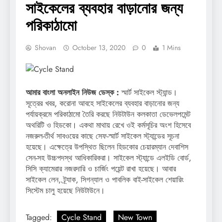
সাইকেলের ব্যবহার বাড়ানোর জন্য
পরিকাঠামো
Shovan
October 13, 2020
0
1 Mins
আমার বাংলা অনলাইন নিউজ ডেস্ক :
স্মার্ট সাইকেল স্ট্যান্ড।
সূত্রের খবর, করোনা আবহে সাইকেলের ব্যবহার বাড়ানোর জন্য
পর্যায়ক্রমে পরিকাঠামো তৈরি করছে নিউটাউন কলকাতা ডেভেলপমেন্ট
অথরিটি ও হিডকো। একথা মাথায় রেখে ওই কর্মসূচির অংশ হিসেবে
নজরুল-তীর্থ সাবওয়ের কাছে সেফ-স্মার্ট সাইকেল স্ট্যান্ডের সূচনা
হয়েছে। এক্ষেত্রে উপস্থিত ছিলেন হিডকোর চেয়ারম্যান দেবাশিস
সেন-সহ উচ্চপদস্থ আধিকারিকরা। সাইকেল স্ট্যান্ডে এলইডি বোর্ড,
সিসি ক্যামেরার নজরদারি ও চার্জিং পয়েন্ট রাখা হয়েছে। আবার
সাইকেল লেন, ট্র্যাক, সিগন্যাল ও পাবলিক বাই-সাইকেল শেয়ারিং
সিস্টেম চালু হয়েছে নিউটাউনে।
Tagged:
Cycle Stand
New Town