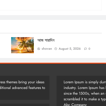
আজ সারাদিন
shovan
August 5, 2026
0
ess themes bring your ideas
Lorem Ipsum is simply dumm
itional advanced features to
industry. Lorem Ipsum has 
since the 1500s, when an 
scrambled it to make a ty
Abc Company