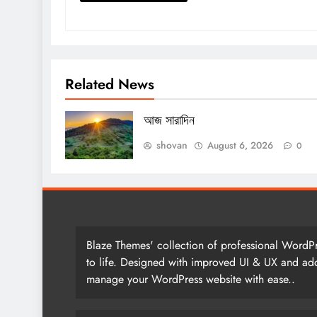
Related News
আজ সারাদিন
shovan
August 6, 2026
0
Blaze Themes' collection of professional WordPr
to life. Designed with improved UI & UX and add
manage your WordPress website with ease..