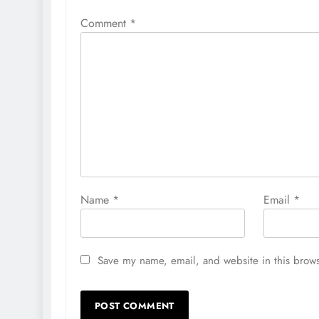
Comment
*
Name
*
Email
*
Save my name, email, and website in this brows