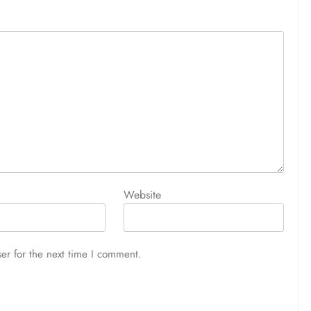
আজ সারাদিন
August 5, 2026
Website
er for the next time I comment.