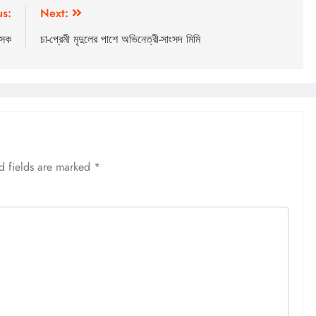
us:
Next:
ৎসক
চা-প্রেমী মৃদুলের পাশে অভিনেত্রী-সাংসদ মিমি
d fields are marked
*