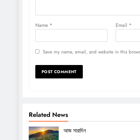
Name
*
Email
*
Save my name, email, and website in this brows
Related News
আজ সারাদিন