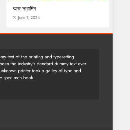
আজ সারাদিন
আজ সার
June 7, 2024
June 
y text of the printing and typesetting
been the industry's standard dummy text ever
unknown printer took a galley of type and
pe specimen book.