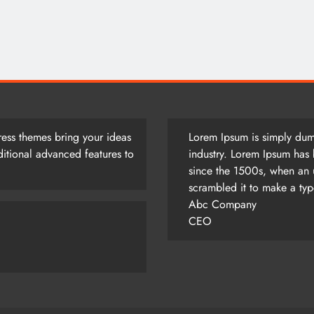
আজ সারাদিন
June 7, 2024
ess themes bring your ideas
Lorem Ipsum is simply dumm
itional advanced features to
industry. Lorem Ipsum has 
since the 1500s, when an 
scrambled it to make a ty
Abc Company
CEO