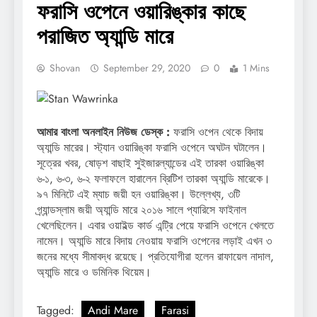
ফরাসি ওপেনে ওয়ারিঙ্কার কাছে
পরাজিত অ্যান্ডি মারে
Shovan
September 29, 2020
0
1 Mins
আমার বাংলা অনলাইন নিউজ ডেস্ক :
ফরাসি ওপেন থেকে বিদায়
অ্যান্ডি মারের। স্ট্যান ওয়ারিঙ্কা ফরাসি ওপেনে অঘটন ঘটালেন।
সূত্রের খবর, ষোড়শ বাছাই সুইজারল্যান্ডের এই তারকা ওয়ারিঙ্কা
৬-১, ৬-৩, ৬-২ ফলাফলে হারালেন ব্রিটিশ তারকা অ্যান্ডি মারেকে।
৯৭ মিনিটে এই ম্যাচ জয়ী হন ওয়ারিঙ্কা। উল্লেখ্য, ৩টি
গ্র্যান্ডস্লাম জয়ী অ্যান্ডি মারে ২০১৬ সালে প্যারিসে ফাইনাল
খেলেছিলেন। এবার ওয়াইল্ড কার্ড এন্ট্রি পেয়ে ফরাসি ওপেনে খেলতে
নামেন। অ্যান্ডি মারে বিদায় নেওয়ায় ফরাসি ওপেনের লড়াই এখন ৩
জনের মধ্যে সীমাবদ্ধ রয়েছে। প্রতিযোগীরা হলেন রাফায়েল নাদাল,
অ্যান্ডি মারে ও ডমিনিক থিয়েম।
Tagged:
Andi Mare
Farasi