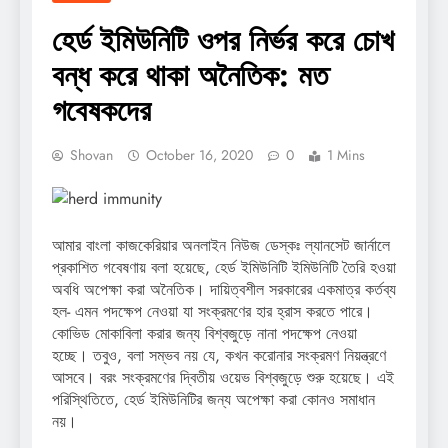
হের্ড ইমিউনিটি ওপর নির্ভর করে চোখ
বন্ধ করে থাকা অনৈতিক: মত
গবেষকদের
Shovan
October 16, 2020
0
1 Mins
আমার বাংলা কাজকেরিয়ার অনলাইন নিউজ ডেস্কঃ ল্যানসেট জার্নালে
প্রকাশিত গবেষণায় বলা হয়েছে, হের্ড ইমিউনিটি ইমিউনিটি তৈরি হওয়া
অবধি অপেক্ষা করা অনৈতিক। দায়িত্বশীল সরকারের একমাত্র কর্তব্য
হল- এমন পদক্ষেপ নেওয়া যা সংক্রমণের হার হ্রাস করতে পারে।
কোভিড মোকাবিলা করার জন্য বিশ্বজুড়ে নানা পদক্ষেপ নেওয়া
হচ্ছে। তবুও, বলা সম্ভব নয় যে, কখন করোনার সংক্রমণ নিয়ন্ত্রণে
আসবে। বরং সংক্রমণের দ্বিতীয় ওয়েভ বিশ্বজুড়ে শুরু হয়েছে। এই
পরিস্থিতিতে, হের্ড ইমিউনিটির জন্য অপেক্ষা করা কোনও সমাধান
নয়।