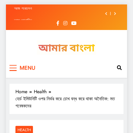
আজ সারাদিন
Skip
আজ সারাদিন
to
content
আজ সারাদিন
আজ সারাদিন
আজ সারাদিন
Amar Bangla
আজ সারাদিন
MENU
আজ সারাদিন
Home
Health
হের্ড ইমিউনিটি ওপর নির্ভর করে চোখ বন্ধ করে থাকা অনৈতিক: মত
গবেষকদের
HEALTH