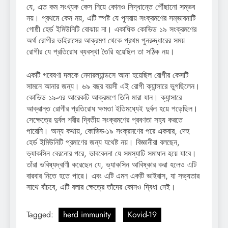
যে, এত কম সংখ্যক কেস নিয়ে কোনও সিদ্ধান্তে পৌঁছানো সম্ভব
নয়। প্রথমে কেন নয়, এটি স্পষ্ট যে পুনরায় সংক্রমণের সম্ভাবনাটি
গোষ্ঠী হের্ড ইমিউনিটি বোঝায় না। একাধিক কোভিড ১৯ সংক্রমণের
অর্থ রোগীর ভাইরাসের আক্রমণ থেকে প্রথম পুনরুদ্ধারের সময়
রোগীর যে প্রতিরোধ ব্যবস্থা তৈরি হয়েছিল তা সঠিক নয়।
একটি গবেষণা দলকে নেদারল্যান্ডসে আনা হয়েছিল রোগীর কেসটি
সামনে আনার জন্য। ৬৯ বছর বয়সী এই রোগী ক্যান্সারে ভুগছিলেন।
কোভিড ১৯-এর আরেকটি আক্রমণে তিনি মারা যান। ক্যান্সারে
আক্রান্ত রোগীর প্রতিরোধ ক্ষমতা ইতিমধ্যেই দুর্বল হয়ে পড়েছিল।
সেক্ষেত্রে দুর্বল শরীর দ্বিতীয় সংক্রমণের প্রবণতা সহ্য করতে
পারেনি। অন্য কথায়, কোভিড-১৯ সংক্রমণের পরে একবার, দেহ
হের্ড ইমিউনিটি প্রমাণের জন্য যথেষ্ট নয়। বিজ্ঞানীরা বলছেন,
ভ্যাকসিন বেরনোর পরে, ভাববেননা যে সমস্যাটি সমাধান হয়ে যাবে।
তাঁরা ভবিষ্যদ্বাণী করেছেন যে, ভ্যাকসিন আবিষ্কার করা হলেও এটি
বারবার নিতে হতে পারে। এবং এটি এমন একটি ভাইরাস, যা সভ্যতার
সাথে বাঁচবে, এটি বলার ক্ষেত্রে তাঁদের কোনও দ্বিধা নেই।
Tagged:
herd immunity
Kovid-19