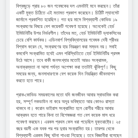
বিশ্বজুড়ে প্রায় ৮০ জন গবেষকের দল এমনটাই মনে করছেন। তাঁরা
একটি মুক্ত চিঠিতে এই মতামত প্রকাশ করেছেন। চিঠিটি ল্যানসেট
জার্নালে প্রকাশিত হয়েছিল। গত ছয় মাসে বিশ্বব্যাপী কোভিড ১৯
সংক্রমণের বিষয়ে বেশ কয়েকটি গবেষণা হয়েছে। অনেকেই হের্ড
ইমিউনিটির উপর নির্ভরশীল। তাঁদের মত, হের্ড ইমিউনিটি ভ্যাকসিনের
চেয়ে বেশি কার্যকর। এডিনবার্গ বিশ্ববিদ্যালয়ের গবেষক দেবী শ্রীধর
বিশ্বাস করেন যে, সংক্রমণের হার নিয়ন্ত্রণ করা সম্ভব নয়। সবাই
কমবেশি সংক্রামিত হবেই এমন পরিস্থিতিতে হের্ড ইমিউনিটির প্রসঙ্গ
উঠে আসে। তবে বাকী জনসংখ্যার মতোই আরও সংক্রামক,
অনাক্রম্যতা না আসা পর্যন্ত অপেক্ষা করা ততটাই ঝুঁকিপূর্ণ। কিছু
সময়ের জন্য, জনসাধারণকে বেশ কয়েক দিন নিয়ন্ত্রিত জীবনযাপন
করতে হতে পারে।
প্রাক-কোভিড সময়কালের মতো যদি জনজীবন আবার স্বাভাবিক করা
হয়, সম্পূর্ণ লকডাউন না করে অদূর ভবিষ্যতে আর কোনও রাস্তা
থাকবে না। করোন ভাইরাস সংক্রামিত হলে রোগীর শরীরে আবার
আক্রমন হতে পারে কিনা তা বিশেষজ্ঞরা গত বেশ কয়েক মাস ধরে
গবেষণা করছেন। এরকম প্রথম কেস ধরা পড়েছিল যুক্তরাষ্ট্রে। ২৫
বছর বয়সী এক যবক পর পর দুবার সংক্রামিত হয়। তারপর থেকে
বিশ্বব্যাপী এরকম কিছু ঘটনা পাওয়া গিয়েছে। তবে বিজ্ঞানীরা বলেছেন