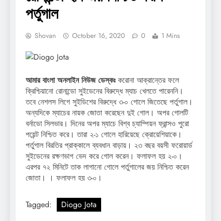
পর্তুগাল
Shovan
October 16, 2020
0
1 Mins
আমার বাংলা অনলাইন নিউজ ডেস্কঃ
করোনা আক্রান্তের ফলে
ক্রিশ্চিয়ানো রোনান্ডো সুইডেনের বিরুদ্ধে ম্যাচ খেলতে পারেননি।
তবে নেশলস লিগে সুইডিশের বিরুদ্ধে ৩-০ গোলে জিতেছে পর্তুগাল।
অন্যদিকে ম্যাচের নায়ক জোতা করেছেন দুই গোল। অপর গোলটি
বর্নাডো সিলভার। দিনের অপর ম্যাচে বিশ্ব চ্যাম্পিয়ন ফ্রান্সও পুরো
পয়েন্ট নিশ্চিত করে। তারা ২-১ গোলে হারিয়েছে ক্রোয়েশিয়াকে।
পর্তুগাল বিরতির প্রাক্কালে ব্যবধান বাড়ায়। ২৩ বছর বয়সী ফরোয়ার্ড
সুইডেনের রক্ষণভাগ ভেদ করে গোল করেন। ফলাফল হয় ২-০।
এরপর ৭২ মিনিটে তাক লাগানো গোলে পর্তুগালের জয় নিশ্চিত করেন
জোতা। । ফলাফল হয় ৩-০।
Tagged:
Diogo Jota