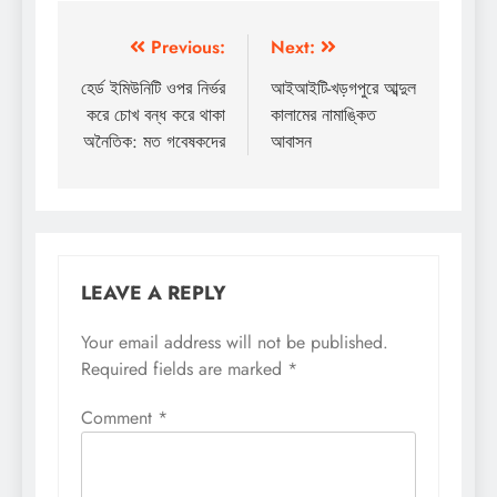
Post
Previous:
Next:
navigation
হের্ড ইমিউনিটি ওপর নির্ভর
আইআইটি-খড়গপুরে আব্দুল
করে চোখ বন্ধ করে থাকা
কালামের নামাঙ্কিত
অনৈতিক: মত গবেষকদের
আবাসন
LEAVE A REPLY
Your email address will not be published.
Required fields are marked
*
Comment
*