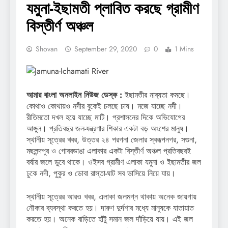
যমুনা-ইছামতী প্লাবিত করছে গ্রামীণ
বিস্তীর্ণ অঞ্চল
Shovan
September 29, 2020
0
1 Mins
আমার বাংলা অনলাইন নিউজ ডেস্ক :
ইছামতীর নাব্যতা কমছে।
কোথাও কোথায়ও নদীর বুকেই চলছে চাষ। মজে যাচ্ছে নদী।
রীতিমতো দখল হয়ে যাচ্ছে মাটি। প্রশাসনের দিকে অভিযোগের
আঙ্গুল। প্রতিবছর জল-যন্ত্রণার শিকার একটা বড় অংশের মানুষ।
স্থানীয় সূত্রের খবর, উত্তর ২৪ পরগনা জেলার স্বরূপনগর, সগুনা,
মছলন্দপুর ও গোবরডাঙা এলাকার একটা বিস্তীর্ণ অঞ্চল প্রতিবছরই
বর্ষার জলে ডুবে থাকে। ওইসব গ্রামীণ এলাকা যমুনা ও ইছামতীর জল
ঢুকে নদী, পুকুর ও ডোবা রাস্তা-ঘাট সব ভাসিয়ে নিয়ে যায়।
স্থানীয় সূত্রের আরও খবর, এলাকা জলমগ্ন থাকায় অনেক জায়গায়
নৌকার ব্যবস্থা করতে হয়। দারুণ দুর্দশার মধ্যে মানুষকে যাতায়াত
করতে হয়। অনেক বাড়িতে হাঁটু সমান জল দাঁড়িয়ে যায়। এই জল