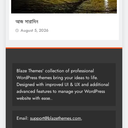
O
আজ সারাদিন
আ
August 5, 2026
Blaze Themes' collection of professional
WordPress themes bring your ideas to life.
Designed with improved UI & UX and additional
advanced features to manage your WordPress
website with ease..
Email:
support@blazethemes.com
,