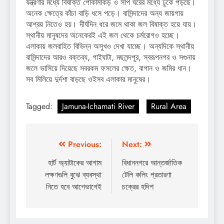
যন্ত্রণার মধ্যে বিষাক্ত পোকামাকড় ও সাপ ঘরের মধ্যে ঢুকে পড়ছে।
অনেক ক্ষেত্রে কাঁচা বাড়ি ধসে পড়ে। বাসিন্দাদের অন্য জায়গায়
আশ্রয় নিতেও হয়। দীর্ঘদিন ধরে জমে থাকা জল বিষাক্ত হয়ে যায়।
স্থানীয় মানুষদের অনেকেরই এই জল থেকে চর্মরোগও হচ্ছে।
এলাকায় জলবাহিত বিভিন্ন অসুখও দেখা যাচ্ছে। অন্যদিকে স্থানীয়
বাসিন্দাদের আরও বক্তব্য, গাইঘাটা, মছলন্দপুর, স্বরূপনগর ও সগুনায়
জলে ভাসিয়ে দিয়েছে সবরকম ফসলের ক্ষেত, বাগান ও জমির ধান।
সব মিলিয়ে দুর্দশা বাড়ছে ওইসব এলাকার মানুষের।
Tagged:
Jamuna-Ichamati River
Rural Area
Post
Previous:
Next:
navigation
হার্ট অ্যাটাকের আগাম
বিধাননগরে আন্তর্জাতিক
লক্ষণগুলি বুঝে ব্যবস্থা
টেলি কলিং প্রতারণা
নিতে হবে আগেভাগেই
চক্রের হদিশ