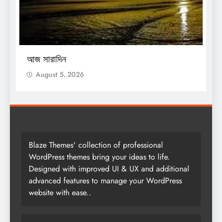
O
আজ সারাদিন
আ
August 5, 2026
Blaze Themes' collection of professional
WordPress themes bring your ideas to life.
Designed with improved UI & UX and additional
advanced features to manage your WordPress
website with ease..