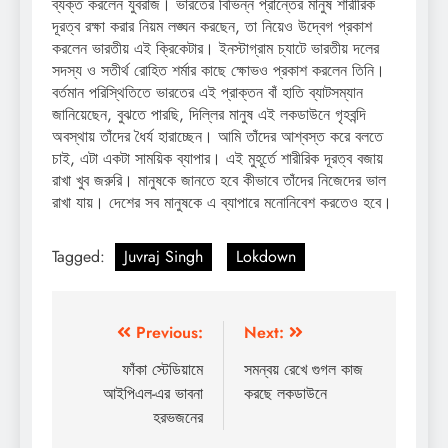
ব্যক্ত করলেন যুবরাজ। ভারতের বিভিন্ন প্রান্তের মানুষ শারীরিক
দূরত্ব রক্ষা করার নিয়ম লঙ্ঘন করছেন, তা নিয়েও উদ্বেগ প্রকাশ
করলেন ভারতীয় এই ক্রিকেটার। ইনস্টাগ্রাম চ্যাটে ভারতীয় দলের
সদস্য ও সতীর্থ রোহিত শর্মার কাছে ক্ষোভও প্রকাশ করলেন তিনি।
বর্তমান পরিস্থিতিতে ভারতের এই প্রাক্তন বাঁ হাতি ব্যাটসম্যান
জানিয়েছেন, বুঝতে পারছি, দিল্লির মানুষ এই লকডাউনে গৃহবন্দি
অবস্থায় তাঁদের ধৈর্য হারাচ্ছেন। আমি তাঁদের আশ্বস্ত করে বলতে
চাই, এটা একটা সাময়িক ব্যাপার। এই মুহূর্তে শারীরিক দূরত্ব বজায়
রাখা খুব জরুরি। মানুষকে জানতে হবে কীভাবে তাঁদের নিজেদের ভাল
রাখা যায়। দেশের সব মানুষকে এ ব্যাপারে মনোনিবেশ করতেও হবে।
Tagged:
Juvraj Singh
Lokdown
Post
Previous:
Next:
navigation
ফাঁকা স্টেডিয়ামে
সমন্বয় রেখে গুগল কাজ
আইপিএল-এর ভাবনা
করছে লকডাউনে
হরভজনের