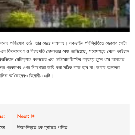
ড়ানোর অভিযোগ ওঠে।তার জেরে মামলাও। লকডাউন পরিস্থিতিতে জেরবার গোটা
 এন কিরুবাকরণ ও বিচারপতি হেমলতার বেঞ্চ জানিয়েছে, সংবাদপত্র থেকে ভাইরাস
্রিশ্চিয়ান মেডিক্যাল কলেজের এক ভাইরোলজিস্টের বক্তব্য তুলে ধরে আদালত
দপত্র প্রকাশের ওপর নিষেধাজ্ঞা জারি করা সঠিক কাজ হবে না।আবার আদালত
মৌলিক অধিকারেরও বিরোধীও এটি।
us:
Next:
রের
নীরবে-নিভৃতে গুড ফ্রাইডে পালিত