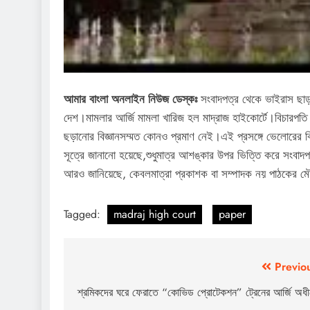
আমার বাংলা অনলাইন নিউজ ডেস্কঃ
সংবাদপত্র থেকে ভাইরাস ছা
দেশ।মামলার আর্জি মামলা খারিজ হল মাদ্রাজ হাইকোর্টে।বিচারপতি
ছড়ানোর বিজ্ঞানসম্মত কোনও প্রমাণ নেই।এই প্রসঙ্গে ভেলোরের ক
সূত্রে জানানো হয়েছে,শুধুমাত্র আশঙ্কার উপর ভিত্তি করে সংবা
আরও জানিয়েছে, কেবলমাত্রা প্রকাশক বা সম্পাদক নয় পাঠকের 
Tagged:
madraj high court
paper
Post
Previo
navigation
শ্রমিকদের ঘরে ফেরাতে “কোভিড প্রোটেকশন” ট্রেনের আর্জি অধী