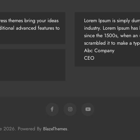
ess themes bring your ideas
Lorem Ipsum is simply dumm
itional advanced features to
industry. Lorem Ipsum has 
since the 1500s, when an 
scrambled it to make a ty
Abc Company
CEO
me 2026. Powered By
.
BlazeThemes