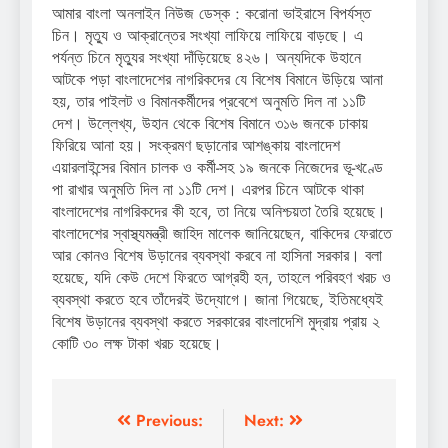
আমার বাংলা অনলাইন নিউজ ডেস্ক : করোনা ভাইরাসে বিপর্যস্ত
চিন। মৃত্যু ও আক্রান্তের সংখ্যা লাফিয়ে লাফিয়ে বাড়ছে। এ
পর্যন্ত চিনে মৃত্যুর সংখ্যা দাঁড়িয়েছে ৪২৬। অন্যদিকে উহানে
আটকে পড়া বাংলাদেশের নাগরিকদের যে বিশেষ বিমানে উড়িয়ে আনা
হয়, তার পাইলট ও বিমানকর্মীদের প্রবেশে অনুমতি দিল না ১১টি
দেশ। উল্লেখ্য, উহান থেকে বিশেষ বিমানে ৩১৬ জনকে ঢাকায়
ফিরিয়ে আনা হয়। সংক্রমণ ছড়ানোর আশঙ্কায় বাংলাদেশ
এয়ারলাইন্সের বিমান চালক ও কর্মী-সহ ১৯ জনকে নিজেদের ভূ-খণ্ডে
পা রাখার অনুমতি দিল না ১১টি দেশ। এরপর চিনে আটকে থাকা
বাংলাদেশের নাগরিকদের কী হবে, তা নিয়ে অনিশ্চয়তা তৈরি হয়েছে।
বাংলাদেশের স্বাস্থ্যমন্ত্রী জাহিদ মালেক জানিয়েছেন, বাকিদের ফেরাতে
আর কোনও বিশেষ উড়ানের ব্যবস্থা করবে না হাসিনা সরকার। বলা
হয়েছে, যদি কেউ দেশে ফিরতে আগ্রহী হন, তাহলে পরিবহণ খরচ ও
ব্যবস্থা করতে হবে তাঁদেরই উদ্যোগে। জানা গিয়েছে, ইতিমধ্যেই
বিশেষ উড়ানের ব্যবস্থা করতে সরকারের বাংলাদেশি মুদ্রায় প্রায় ২
কোটি ৩০ লক্ষ টাকা খরচ হয়েছে।
Post
Previous:
Next: